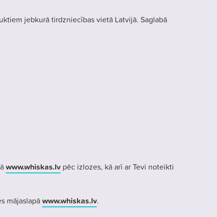
ktiem jebkurā tirdzniecības vietā Latvijā. Saglabā
pā
www.whiskas.lv
pēc izlozes, kā arī ar Tevi noteikti
ies mājaslapā
www.whiskas.lv
.