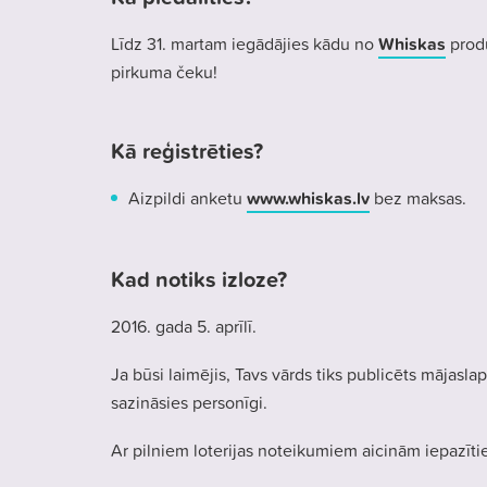
Līdz 31. martam iegādājies kādu no
Whiskas
produ
pirkuma čeku!
Kā reģistrēties?
Aizpildi anketu
www.whiskas.lv
bez maksas.
Kad notiks izloze?
2016. gada 5. aprīlī.
Ja būsi laimējis, Tavs vārds tiks publicēts mājasla
sazināsies personīgi.
Ar pilniem loterijas noteikumiem aicinām iepazīt