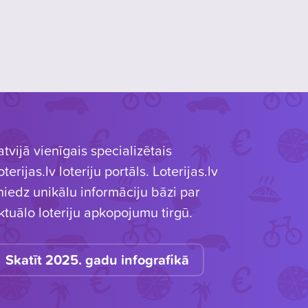
atvijā vienīgais specializētais
oterijas.lv loteriju portāls. Loterijas.lv
niedz unikālu informāciju bāzi par
ktuālo loteriju apkopojumu tirgū.
Skatīt 2025. gadu infografikā