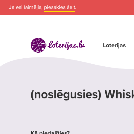
Ja esi laimējis,
piesakies šeit
.
Loterijas
(noslēgusies) Whisk
Kā piedalīties?