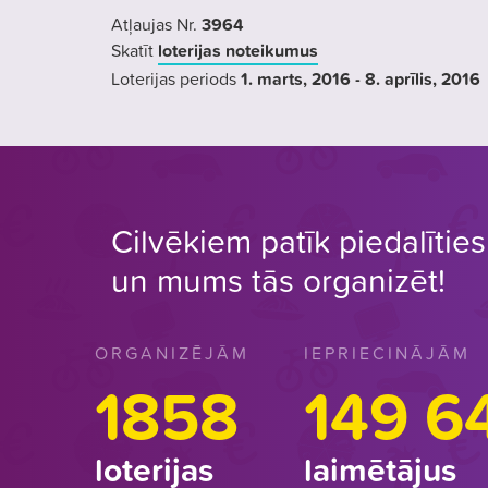
Atļaujas Nr.
3964
Skatīt
loterijas noteikumus
Loterijas periods
1. marts
, 2016
- 8. aprīlis
, 2016
Cilvēkiem patīk piedalīties 
un mums tās organizēt!
ORGANIZĒJĀM
IEPRIECINĀJĀM
1858
149 6
loterijas
laimētājus