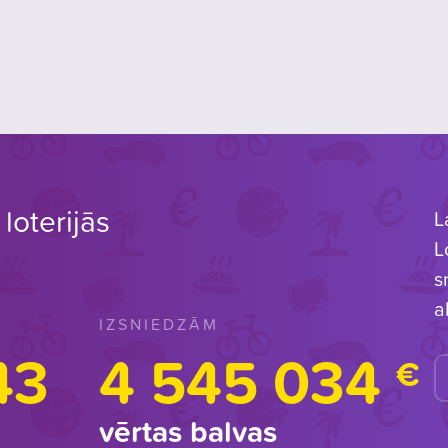
loterijās
L
L
s
a
IZSNIEDZĀM
43
4 545 034
€
vērtas balvas