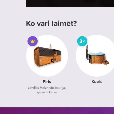
Ko vari laimēt?
3×
Pirts
Kubls
Latvijas Maiznieks
loterijas
galvenā balva