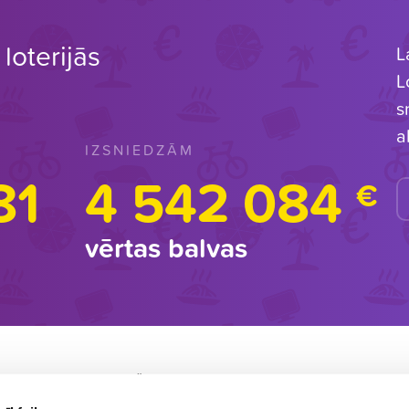
loterijās
L
L
s
a
IZSNIEDZĀM
81
4 542 084
€
vērtas balvas
BALVU IZŅEMŠANA
L