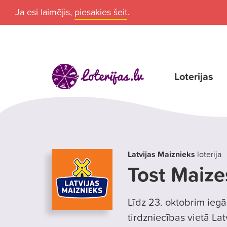
Ja esi laimējis,
piesakies šeit
.
Loterijas
Latvijas Maiznieks
loterija
Tost Maizes
Līdz 23. oktobrim iegā
tirdzniecības vietā La