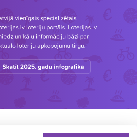
atvijā vienīgais specializētais
oterijas.lv loteriju portāls. Loterijas.lv
niedz unikālu informāciju bāzi par
ktuālo loteriju apkopojumu tirgū.
Skatīt 2025. gadu infografikā
OTERIJU ORGANIZĒTĀJIEM