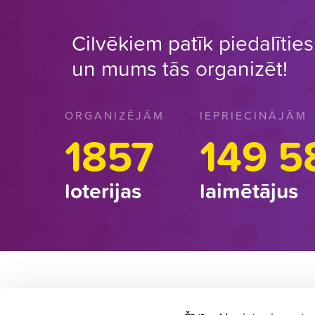
Cilvēkiem patīk piedalīties 
un mums tās organizēt!
ORGANIZĒJĀM
IEPRIECINĀJĀM
1857
149 5
loterijas
laimētājus
LOTERIJU DALĪBNIEKIEM