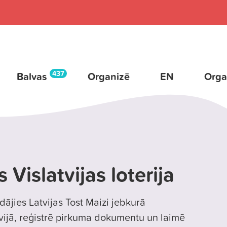
437
Balvas
Organizē
EN
Orga
 Vislatvijas loterija
dājies Latvijas Tost Maizi jebkurā
tvijā, reģistrē pirkuma dokumentu un laimē