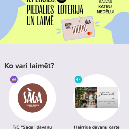
Ko vari laimēt?
4×
T/C “Sāga” dāvanu
Hairriga dāvanu karte