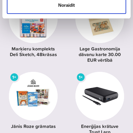
Noraidīt
Marķieru komplekts
Lage Gastronomija
Deli Sketch, 48krāsas
dāvanu karte 30.00
EUR vērtībā
1×
1×
Jānis Roze grāmatas
Enerģijas krātuve
Trust Laro