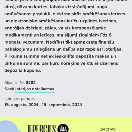
alus), dāvanu kartes, tabakas izstrādājumi, augu
smēķēšanas produkti, elektroniskās smēķēšanas ierīces
un elektronisko smēķēšanas ierīču uzpildes tvertnes,
enerģijas dzērieni, zāles, valsts kompensējamie
medikamenti un ierīces, maisījumi zīdaiņiem līdz 6
mēnešu vecumam. Nedrīkst tikt apmaksāta finanšu
pakalpojumu sniegšana un dalība azartspēlēs/ loterijās.
Pirkuma summā netiek ieskaitīta depozīta maksa un
pirkuma summa, par kuru norēķins veikts ar dzērienu
depozīta kuponu.
Atļaujas Nr.
8262
Skatīt
loterijas noteikumus
Loterijas periods
15. augusts
, 2024
- 15. septembris
, 2024