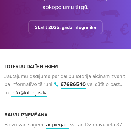
apkopojumu tirgū.
Skatīt 2025. gadu infografikā
LOTERIJU DALĪBNIEKIEM
Jautājumu gadījumā par dalību loterijā aicinām zvanīt
pa informatīvo tālruni
67686540
vai sūtīt e-pastu
uz
info@loterijas.lv
.
BALVU IZŅEMŠANA
Balvu vari saņemt
ar piegādi
vai arī Dzirnavu ielā 37-