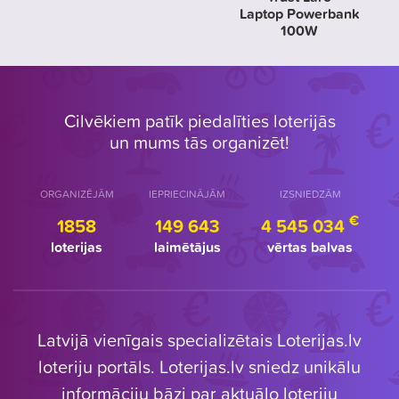
Laptop Powerbank
100W
Cilvēkiem patīk piedalīties loterijās
un mums tās organizēt!
ORGANIZĒJĀM
IEPRIECINĀJĀM
IZSNIEDZĀM
€
1858
149 643
4 545 034
loterijas
laimētājus
vērtas balvas
Latvijā vienīgais specializētais Loterijas.lv
loteriju portāls. Loterijas.lv sniedz unikālu
informāciju bāzi par aktuālo loteriju