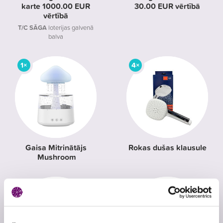
karte 1000.00 EUR
30.00 EUR vērtībā
vērtībā
T/C SĀGA
loterijas galvenā
balva
1×
4×
Gaisa Mitrinātājs
Rokas dušas klausule
Mushroom
4×
1×