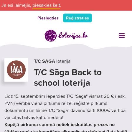
Ja esi laimējis,
piesakies šeit
.
Pieslēgties
Reģistrēties
T/C SĀGA
loterija
T/C Sāga Back to
school loterija
Līdz 15. septembrim iepērcies T/C "Sāga" vismaz 20 € (iesk.
PVN) vērtībā vienā pirkuma reizē, reģistrē pirkuma
dokumentu un laimē T/C "Sāga" dāvanu karti 1000€ vērtībā
vai citas balvas katru nedēļu!
Kopējā pirkuma summā netiek ieskaitītas preces no
šādām preču kategorijām: alkoholiskie dzērieni (tai skaitā