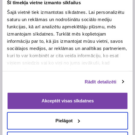
Šī tīmekļa vietne izmanto sīkfailus
Šajā vietnē tiek izmantotas sīkdatnes. Lai personalizētu
saturu un reklāmas un nodrošinātu sociālo mediju
Jahonts rota pēc
JYSK dāvanu karte
funkcijas, kā arī analizētu apmeklētāju plūsmu, mēs
izvēles 30 EUR
30.00 EUR vērtībā
izmantojam sīkdatnes. Turklāt mēs koplietojam
apmērā
informāciju par to, kā jūs izmantojat mūsu vietni, savos
sociālajos medijos, ar reklāmas un analītikas partneriem,
4×
10×
kuri to var kombinēt ar cita veida informāciju, ko esat
viņiem sniedzis vai ko viņi no jums ievākuši, kad
izmantojāt viņu sniegtos pakalpojumus.
Rādīt detalizēti
Akceptēt visas sīkdatnes
Ziedu kaste
Mēness aptieka
dāvanu karte 30.00
EUR vērtībā
Pielāgot
1×
1×