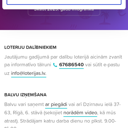
Skatīt 2025. gadu infografikā
LOTERIJU DALĪBNIEKIEM
Jautājumu gadījumā par dalību loterijā aicinām zvanīt
pa informatīvo tālruni
67686540
vai sūtīt e-pastu
uz
info@loterijas.lv
.
BALVU IZŅEMŠANA
Balvu vari saņemt
ar piegādi
vai arī Dzirnavu ielā 37-
63, Rīgā, 6. stāvā (sekojiet
norādēm video
, kā mūs
atrast). Strādājam katru darba dienu no plkst. 9.00-