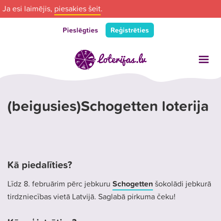
Ja esi laimējis,
piesakies šeit
.
Pieslēgties
Reģistrēties
(beigusies)Schogetten loterija
Kā piedalīties?
Līdz 8. februārim pērc jebkuru
Schogetten
šokolādi jebkurā
tirdzniecības vietā Latvijā. Saglabā pirkuma čeku!