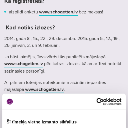
Kā reģistrēties?
aizpildi anketu
www.schogetten.lv
bez maksas!
Kad notiks izlozes?
2014. gada 8., 15., 22., 29. decembrī. 2015. gada 5., 12., 19.,
26. janvārī, 2. un 9. februārī.
Ja būsi laimējis, Tavs vārds tiks publicēts mājaslapā
www.schogetten.lv
pēc katras izlozes, kā arī ar Tevi noteikti
sazināsies personīgi.
Ar pilniem loterijas noteikumiem aicinām iepazīties
mājaslapā
www.schogetten.lv
.
Atļaujas Nr.
3636
Skatīt
loterijas noteikumus
Loterijas periods
1. decembris
, 2014
- 9. februāris
, 2015
Šī tīmekļa vietne izmanto sīkfailus