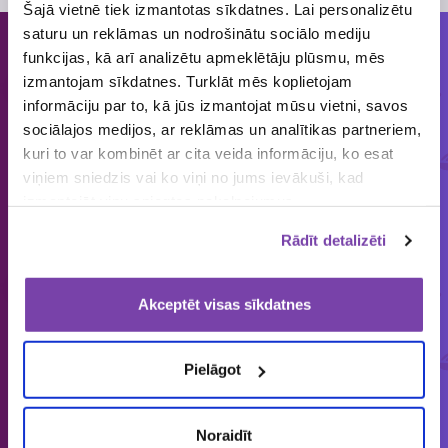
Šajā vietnē tiek izmantotas sīkdatnes. Lai personalizētu
saturu un reklāmas un nodrošinātu sociālo mediju
funkcijas, kā arī analizētu apmeklētāju plūsmu, mēs
Cilvēkiem patīk piedalīties loterijās
izmantojam sīkdatnes. Turklāt mēs koplietojam
un mums tās organizēt!
informāciju par to, kā jūs izmantojat mūsu vietni, savos
sociālajos medijos, ar reklāmas un analītikas partneriem,
kuri to var kombinēt ar cita veida informāciju, ko esat
ORGANIZĒJĀM
IEPRIECINĀJĀM
IZSNIEDZĀM
viņiem sniedzis vai ko viņi no jums ievākuši, kad
€
1859
149 693
4 545 864
izmantojāt viņu sniegtos pakalpojumus.
loterijas
laimētājus
vērtas balvas
Rādīt detalizēti
Akceptēt visas sīkdatnes
Latvijā vienīgais specializētais Loterijas.lv
loteriju portāls. Loterijas.lv sniedz unikālu
Pielāgot
informāciju bāzi par aktuālo loteriju
apkopojumu tirgū.
Noraidīt