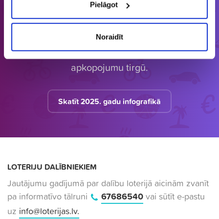
Pielāgot
Latvijā vienīgais specializētais Loterijas.lv
loteriju portāls. Loterijas.lv sniedz unikālu
Noraidīt
informāciju bāzi par aktuālo loteriju
apkopojumu tirgū.
Skatīt 2025. gadu infografikā
LOTERIJU DALĪBNIEKIEM
Jautājumu gadījumā par dalību loterijā aicinām zvanīt
pa informatīvo tālruni
67686540
vai sūtīt e-pastu
uz
info@loterijas.lv
.