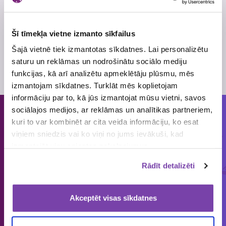
Ar pilniem loterijas noteikumiem aicinām iepazīties
mājaslapā
www.maxima.lv
.
Šī tīmekļa vietne izmanto sīkfailus
Atļaujas Nr.
4555
Šajā vietnē tiek izmantotas sīkdatnes. Lai personalizētu
Skatīt
loterijas noteikumus
saturu un reklāmas un nodrošinātu sociālo mediju
Loterijas periods
3. augusts
, 2017
- 5. septembris
, 2017
funkcijas, kā arī analizētu apmeklētāju plūsmu, mēs
izmantojam sīkdatnes. Turklāt mēs koplietojam
informāciju par to, kā jūs izmantojat mūsu vietni, savos
sociālajos medijos, ar reklāmas un analītikas partneriem,
kuri to var kombinēt ar cita veida informāciju, ko esat
Cilvēkiem patīk piedalīties loterijās
viņiem sniedzis vai ko viņi no jums ievākuši, kad
un mums tās organizēt!
izmantojāt viņu sniegtos pakalpojumus.
Rādīt detalizēti
ORGANIZĒJĀM
IEPRIECINĀJĀM
IZSNIEDZĀM
€
1858
149 643
4 545 034
loterijas
laimētājus
vērtas balvas
Akceptēt visas sīkdatnes