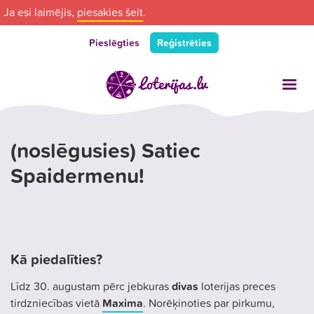
Ja esi laimējis,
piesakies šeit
.
Pieslēgties
Reģistrēties
(noslēgusies) Satiec
Spaidermenu!
Kā piedalīties?
Līdz 30. augustam pērc jebkuras
divas
loterijas preces
tirdzniecības vietā
Maxima
. Norēķinoties par pirkumu,