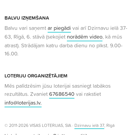
BALVU IZŅEMŠANA
Balvu vari saņemt
ar piegādi
vai arī Dzirnavu ielā 37-
63, Rīgā, 6. stāvā (sekojiet
norādēm video
, kā mūs
atrast). Strādājam katru darba dienu no plkst. 9.00-
16.00.
LOTERIJU ORGANIZĒTĀJIEM
Mēs palīdzēsim jūsu loterijai sasniegt labākos
rezultātus. Zvaniet
67686540
vai rakstiet
info@loterijas.lv
.
© 2011-2026 VISAS LOTERIJAS, SIA ·
Dzirnavu ielā 37
, Rīgā