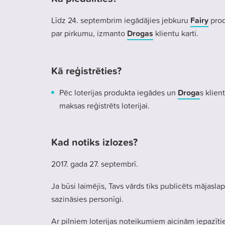
Līdz 24. septembrim iegādājies jebkuru
Fairy
prod
par pirkumu, izmanto
Drogas
klientu karti.
Kā reģistrēties?
Pēc loterijas produkta iegādes un
Droga
s klien
maksas reģistrēts loterijai.
Kad notiks izlozes?
2017. gada 27. septembrī.
Ja būsi laimējis, Tavs vārds tiks publicēts mājasla
sazināsies personīgi.
Ar pilniem loterijas noteikumiem aicinām iepazīt