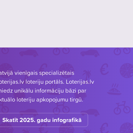
atvijā vienīgais specializētais
oterijas.lv loteriju portāls. Loterijas.lv
niedz unikālu informāciju bāzi par
ktuālo loteriju apkopojumu tirgū.
Skatīt 2025. gadu infografikā