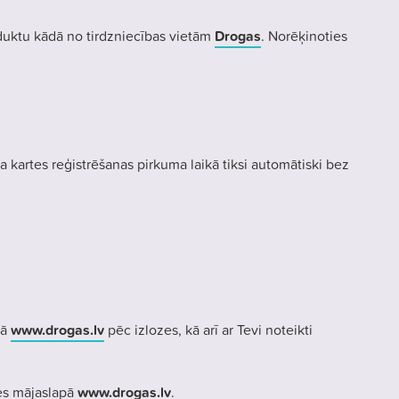
uktu kādā no tirdzniecības vietām
Drogas
. Norēķinoties
ta kartes reģistrēšanas pirkuma laikā tiksi automātiski bez
pā
www.drogas.lv
pēc izlozes, kā arī ar Tevi noteikti
ies mājaslapā
www.drogas.lv
.