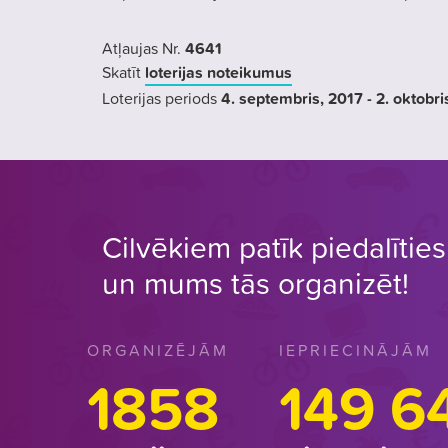
Atļaujas Nr.
4641
Skatīt
loterijas noteikumus
Loterijas periods
4. septembris
, 2017
- 2. oktobri
Cilvēkiem patīk piedalīties 
un mums tās organizēt!
ORGANIZĒJĀM
IEPRIECINĀJĀM
1858
149 6