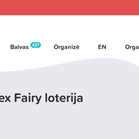
437
Balvas
Organizē
EN
Orga
x Fairy loterija