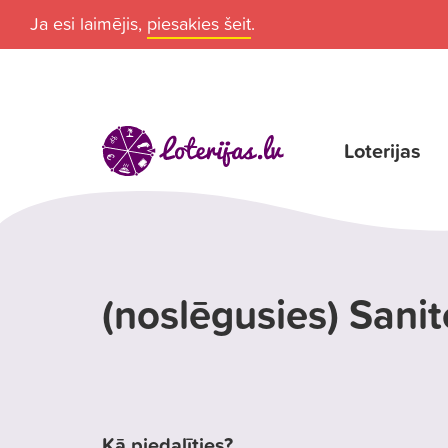
Ja esi laimējis,
piesakies šeit
.
Loterijas
(noslēgusies) Sanite
Kā piedalīties?