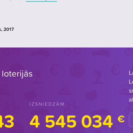
s
, 2017
loterijās
L
L
s
a
IZSNIEDZĀM
43
4 545 034
€