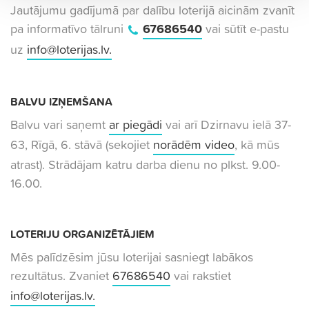
Jautājumu gadījumā par dalību loterijā aicinām zvanīt
pa informatīvo tālruni
67686540
vai sūtīt e-pastu
uz
info@loterijas.lv
.
BALVU IZŅEMŠANA
Balvu vari saņemt
ar piegādi
vai arī Dzirnavu ielā 37-
63, Rīgā, 6. stāvā (sekojiet
norādēm video
, kā mūs
atrast). Strādājam katru darba dienu no plkst. 9.00-
16.00.
LOTERIJU ORGANIZĒTĀJIEM
Mēs palīdzēsim jūsu loterijai sasniegt labākos
rezultātus. Zvaniet
67686540
vai rakstiet
info@loterijas.lv
.