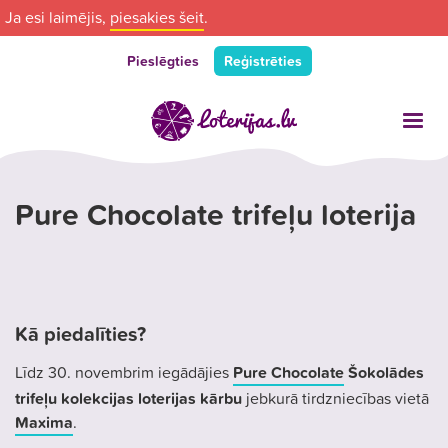
Ja esi laimējis,
piesakies šeit
.
Pieslēgties
Reģistrēties
Pure Chocolate trifeļu loterija
Kā piedalīties?
Līdz 30. novembrim iegādājies
Pure Chocolate
Šokolādes
trifeļu kolekcijas loterijas kārbu
jebkurā tirdzniecības vietā
Maxima
.