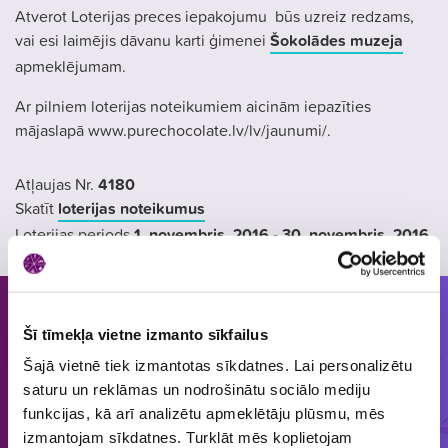
Atverot Loterijas preces iepakojumu būs uzreiz redzams,
vai esi laimējis dāvanu karti ģimenei
Šokolādes muzeja
apmeklējumam.
Ar pilniem loterijas noteikumiem aicinām iepazīties
mājaslapā www.purechocolate.lv/lv/jaunumi/.
Atļaujas Nr.
4180
Skatīt
loterijas noteikumus
Loterijas periods
1. novembris
, 2016
- 30. novembris
, 2016
Cilvēkiem patīk piedalīties loterijās
Šī tīmekļa vietne izmanto sīkfailus
un mums tās organizēt!
Šajā vietnē tiek izmantotas sīkdatnes. Lai personalizētu
saturu un reklāmas un nodrošinātu sociālo mediju
funkcijas, kā arī analizētu apmeklētāju plūsmu, mēs
ORGANIZĒJĀM
IEPRIECINĀJĀM
IZSNIEDZĀM
izmantojam sīkdatnes. Turklāt mēs koplietojam