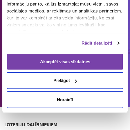
€
1857
149 581
4 542 084
informāciju par to, kā jūs izmantojat mūsu vietni, savos
loterijas
laimētājus
vērtas balvas
sociālajos medijos, ar reklāmas un analītikas partneriem,
kuri to var kombinēt ar cita veida informāciju, ko esat
viņiem sniedzis vai ko viņi no jums ievākuši, kad
izmantojāt viņu sniegtos pakalpojumus.
Latvijā vienīgais specializētais Loterijas.lv
Rādīt detalizēti
loteriju portāls. Loterijas.lv sniedz unikālu
informāciju bāzi par aktuālo loteriju
Akceptēt visas sīkdatnes
apkopojumu tirgū.
Pielāgot
Skatīt 2025. gadu infografikā
Noraidīt
LOTERIJU DALĪBNIEKIEM