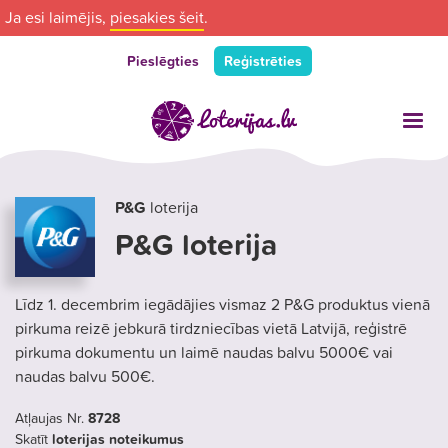
Ja esi laimējis,
piesakies šeit
.
Pieslēgties
Reģistrēties
P&G
loterija
P&G loterija
Līdz 1. decembrim iegādājies vismaz 2 P&G produktus vienā
pirkuma reizē jebkurā tirdzniecības vietā Latvijā, reģistrē
pirkuma dokumentu un laimē naudas balvu 5000€ vai
naudas balvu 500€.
Atļaujas Nr.
8728
Skatīt
loterijas noteikumus