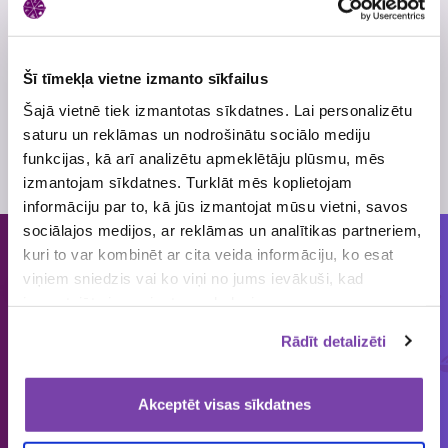
Šī tīmekļa vietne izmanto sīkfailus
Šajā vietnē tiek izmantotas sīkdatnes. Lai personalizētu
Naudas balva 5000
Naudas balva 500
saturu un reklāmas un nodrošinātu sociālo mediju
EUR
EUR
funkcijas, kā arī analizētu apmeklētāju plūsmu, mēs
P&G
loterijas galvenā balva
izmantojam sīkdatnes. Turklāt mēs koplietojam
informāciju par to, kā jūs izmantojat mūsu vietni, savos
sociālajos medijos, ar reklāmas un analītikas partneriem,
kuri to var kombinēt ar cita veida informāciju, ko esat
Cilvēkiem patīk piedalīties loterijās
viņiem sniedzis vai ko viņi no jums ievākuši, kad
un mums tās organizēt!
izmantojāt viņu sniegtos pakalpojumus.
Rādīt detalizēti
ORGANIZĒJĀM
IEPRIECINĀJĀM
IZSNIEDZĀM
€
1858
149 643
4 545 034
Akceptēt visas sīkdatnes
loterijas
laimētājus
vērtas balvas