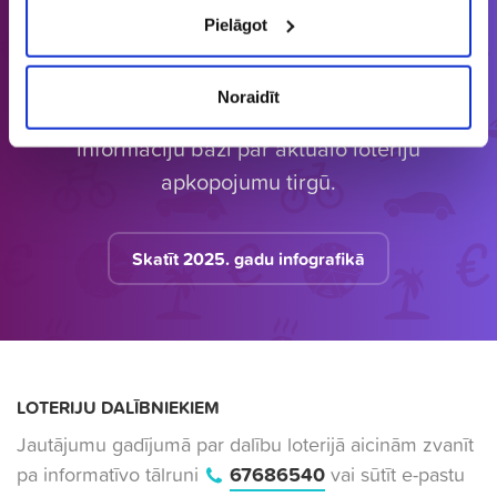
Pielāgot
Latvijā vienīgais specializētais Loterijas.lv
Noraidīt
loteriju portāls. Loterijas.lv sniedz unikālu
informāciju bāzi par aktuālo loteriju
apkopojumu tirgū.
Skatīt 2025. gadu infografikā
LOTERIJU DALĪBNIEKIEM
Jautājumu gadījumā par dalību loterijā aicinām zvanīt
pa informatīvo tālruni
67686540
vai sūtīt e-pastu