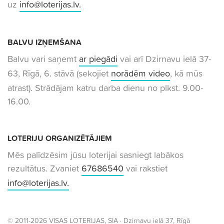
uz
info@loterijas.lv
.
BALVU IZŅEMŠANA
Balvu vari saņemt
ar piegādi
vai arī Dzirnavu ielā 37-
63, Rīgā, 6. stāvā (sekojiet
norādēm video
, kā mūs
atrast). Strādājam katru darba dienu no plkst. 9.00-
16.00.
LOTERIJU ORGANIZĒTĀJIEM
Mēs palīdzēsim jūsu loterijai sasniegt labākos
rezultātus. Zvaniet
67686540
vai rakstiet
info@loterijas.lv
.
© 2011-2026 VISAS LOTERIJAS, SIA ·
Dzirnavu ielā 37
, Rīgā