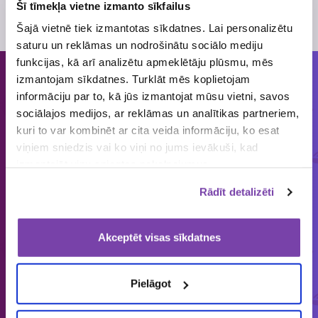
Skatīt
loterijas noteikumus
Šī tīmekļa vietne izmanto sīkfailus
Loterijas periods
3. novembris
, 2015
- 4. decembris
, 2015
Šajā vietnē tiek izmantotas sīkdatnes. Lai personalizētu
saturu un reklāmas un nodrošinātu sociālo mediju
funkcijas, kā arī analizētu apmeklētāju plūsmu, mēs
izmantojam sīkdatnes. Turklāt mēs koplietojam
Cilvēkiem patīk piedalīties loterijās
informāciju par to, kā jūs izmantojat mūsu vietni, savos
un mums tās organizēt!
sociālajos medijos, ar reklāmas un analītikas partneriem,
kuri to var kombinēt ar cita veida informāciju, ko esat
viņiem sniedzis vai ko viņi no jums ievākuši, kad
ORGANIZĒJĀM
IEPRIECINĀJĀM
IZSNIEDZĀM
izmantojāt viņu sniegtos pakalpojumus.
€
1858
149 643
4 545 034
Rādīt detalizēti
loterijas
laimētājus
vērtas balvas
Akceptēt visas sīkdatnes
Latvijā vienīgais specializētais Loterijas.lv
Pielāgot
loteriju portāls. Loterijas.lv sniedz unikālu
informāciju bāzi par aktuālo loteriju