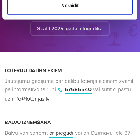
apkopojumu tirgū.
Noraidīt
Skatīt 2025. gadu infografikā
LOTERIJU DALĪBNIEKIEM
Jautājumu gadījumā par dalību loterijā aicinām zvanīt
pa informatīvo tālruni
67686540
vai sūtīt e-pastu
uz
info@loterijas.lv
.
BALVU IZŅEMŠANA
Balvu vari saņemt
ar piegādi
vai arī Dzirnavu ielā 37-