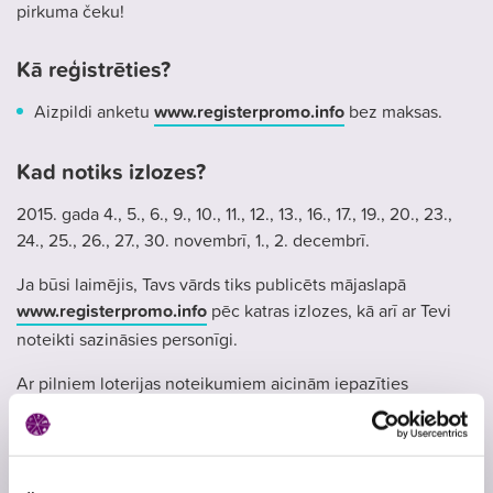
pirkuma čeku!
Kā reģistrēties?
Aizpildi anketu
www.registerpromo.info
bez maksas.
Kad notiks izlozes?
2015. gada 4., 5., 6., 9., 10., 11., 12., 13., 16., 17., 19., 20., 23.,
24., 25., 26., 27., 30. novembrī, 1., 2. decembrī.
Ja būsi laimējis, Tavs vārds tiks publicēts mājaslapā
www.registerpromo.info
pēc katras izlozes, kā arī ar Tevi
noteikti sazināsies personīgi.
Ar pilniem loterijas noteikumiem aicinām iepazīties
mājaslapā
www.registerpromo.info
.
Atļaujas Nr.
3907