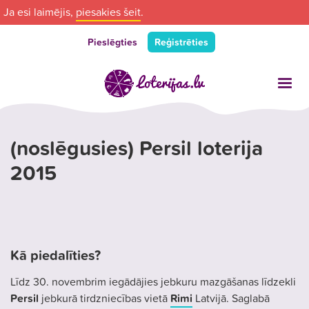
Ja esi laimējis,
piesakies šeit
.
Pieslēgties
Reģistrēties
(noslēgusies) Persil loterija
2015
Kā piedalīties?
Līdz 30. novembrim iegādājies jebkuru mazgāšanas līdzekli
Persil
jebkurā tirdzniecības vietā
Rimi
Latvijā. Saglabā