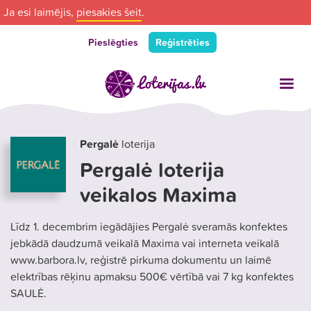
Ja esi laimējis,
piesakies šeit
.
Pieslēgties
Reģistrēties
Pergalė
loterija
Pergalė loterija
veikalos Maxima
Līdz 1. decembrim iegādājies Pergalė sveramās konfektes
jebkādā daudzumā veikalā Maxima vai interneta veikalā
www.barbora.lv, reģistrē pirkuma dokumentu un laimē
elektrības rēķinu apmaksu 500€ vērtībā vai 7 kg konfektes
SAULĖ.