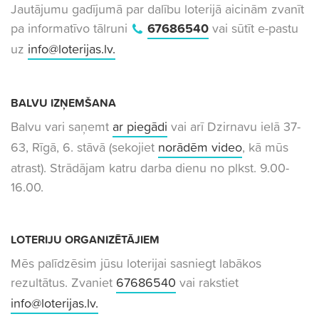
Jautājumu gadījumā par dalību loterijā aicinām zvanīt
pa informatīvo tālruni
67686540
vai sūtīt e-pastu
uz
info@loterijas.lv
.
BALVU IZŅEMŠANA
Balvu vari saņemt
ar piegādi
vai arī Dzirnavu ielā 37-
63, Rīgā, 6. stāvā (sekojiet
norādēm video
, kā mūs
atrast). Strādājam katru darba dienu no plkst. 9.00-
16.00.
LOTERIJU ORGANIZĒTĀJIEM
Mēs palīdzēsim jūsu loterijai sasniegt labākos
rezultātus. Zvaniet
67686540
vai rakstiet
info@loterijas.lv
.