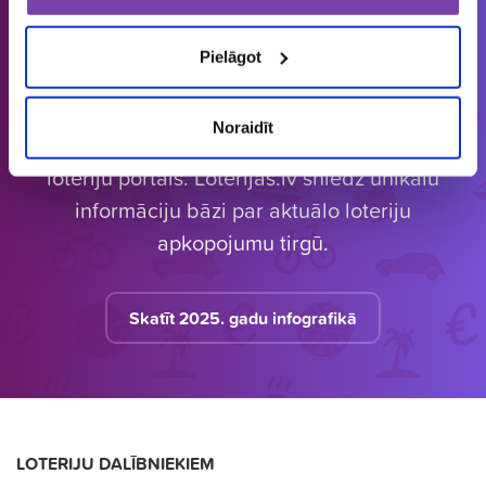
1857
149 581
4 542 084
loterijas
laimētājus
vērtas balvas
Pielāgot
Noraidīt
Latvijā vienīgais specializētais Loterijas.lv
loteriju portāls. Loterijas.lv sniedz unikālu
informāciju bāzi par aktuālo loteriju
apkopojumu tirgū.
Skatīt 2025. gadu infografikā
LOTERIJU DALĪBNIEKIEM