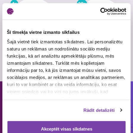
4×
28×
Šī tīmekļa vietne izmanto sīkfailus
Šajā vietnē tiek izmantotas sīkdatnes. Lai personalizētu
saturu un reklāmas un nodrošinātu sociālo mediju
Dāvanu kartes
Konfektes SAULĖ, 7
funkcijas, kā arī analizētu apmeklētāju plūsmu, mēs
elektrības rēķinu
kg
apmaksai 500€
izmantojam sīkdatnes. Turklāt mēs koplietojam
vērtībā
informāciju par to, kā jūs izmantojat mūsu vietni, savos
sociālajos medijos, ar reklāmas un analītikas partneriem,
kuri to var kombinēt ar cita veida informāciju, ko esat
viņiem sniedzis vai ko viņi no jums ievākuši, kad
Cilvēkiem patīk piedalīties loterijās
izmantojāt viņu sniegtos pakalpojumus.
un mums tās organizēt!
Rādīt detalizēti
ORGANIZĒJĀM
IEPRIECINĀJĀM
IZSNIEDZĀM
Akceptēt visas sīkdatnes
€