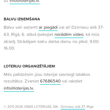
uz
info@loterijas.lv
.
BALVU IZŅEMŠANA
Balvu vari saņemt
ar piegādi
vai arī Dzirnavu ielā 37-
63, Rīgā, 6. stāvā (sekojiet
norādēm video
, kā mūs
atrast). Strādājam katru darba dienu no plkst. 9.00-
16.00.
LOTERIJU ORGANIZĒTĀJIEM
Mēs palīdzēsim jūsu loterijai sasniegt labākos
rezultātus. Zvaniet
67686540
vai rakstiet
info@loterijas.lv
.
© 2011-2026 VISAS LOTERIJAS, SIA ·
Dzirnavu ielā 37
, Rīgā