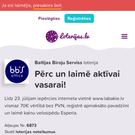
Ja esi laimējis,
piesakies šeit
.
Pieslēgties
Reģistrēties
Baltijas Biroju Serviss
loterija
Pērc un laimē aktīvai
vasarai!
Līdz 23. jūlijam iepērcies interneta vietnē www.labakie.lv
vismaz 70€ vērtībā bez PVN, reģistrē apmaksāto pavadzīmi
un laimē kalnu velosipēdu Esperia.
Atļaujas Nr.
6873
Skatīt
loterijas noteikumus