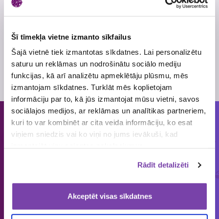
Šī tīmekļa vietne izmanto sīkfailus
Šajā vietnē tiek izmantotas sīkdatnes. Lai personalizētu
Kalnu velosipēds
saturu un reklāmas un nodrošinātu sociālo mediju
Esperia MTB
funkcijas, kā arī analizētu apmeklētāju plūsmu, mēs
HARDTAILALU 26’
izmantojam sīkdatnes. Turklāt mēs koplietojam
informāciju par to, kā jūs izmantojat mūsu vietni, savos
sociālajos medijos, ar reklāmas un analītikas partneriem,
kuri to var kombinēt ar cita veida informāciju, ko esat
Cilvēkiem patīk piedalīties loterijās
viņiem sniedzis vai ko viņi no jums ievākuši, kad
un mums tās organizēt!
izmantojāt viņu sniegtos pakalpojumus.
Rādīt detalizēti
ORGANIZĒJĀM
IEPRIECINĀJĀM
IZSNIEDZĀM
€
1858
149 643
4 545 034
Akceptēt visas sīkdatnes
loterijas
laimētājus
vērtas balvas