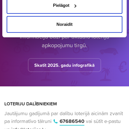
Pielāgot
Latvijā vienīgais specializētais Loterijas.lv
Noraidīt
loteriju portāls. Loterijas.lv sniedz unikālu
informāciju bāzi par aktuālo loteriju
apkopojumu tirgū.
Skatīt 2025. gadu infografikā
LOTERIJU DALĪBNIEKIEM
Jautājumu gadījumā par dalību loterijā aicinām zvanīt
pa informatīvo tālruni
67686540
vai sūtīt e-pastu