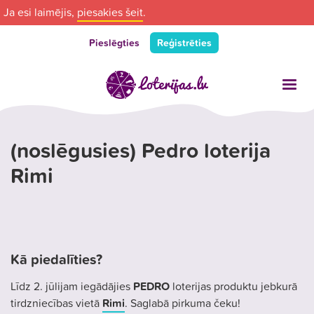
Ja esi laimējis,
piesakies šeit
.
Pieslēgties
Reģistrēties
(noslēgusies) Pedro loterija
Rimi
Kā piedalīties?
Līdz 2. jūlijam iegādājies
PEDRO
loterijas produktu jebkurā
tirdzniecības vietā
Rimi
. Saglabā
pirkuma čeku!