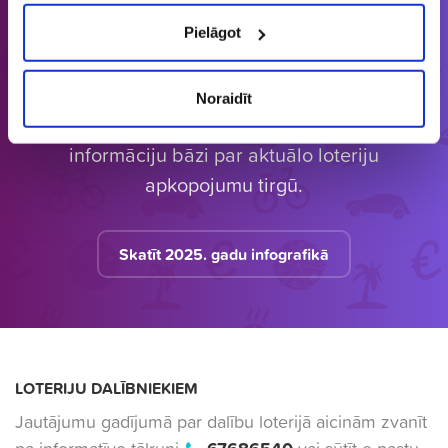
Pielāgot
Latvijā vienīgais specializētais Loterijas.lv
Noraidīt
loteriju portāls. Loterijas.lv sniedz unikālu
informāciju bāzi par aktuālo loteriju
apkopojumu tirgū.
Skatīt 2025. gadu infografikā
LOTERIJU DALĪBNIEKIEM
Jautājumu gadījumā par dalību loterijā aicinām zvanīt