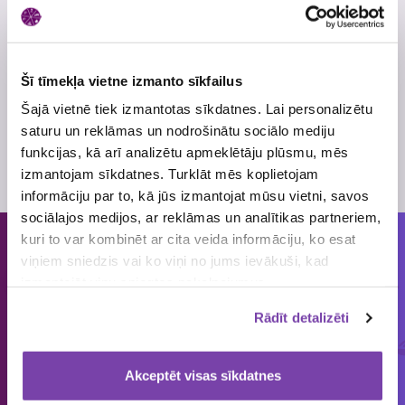
"Laimētāji", pēc izlozes, kā arī ar Tevi noteikti sazināsies
personīgi.
Ar pilniem loterijas noteikumiem aicinām iepazīties šeit,
sadaļā "Loterijas noteikumi".
Šī tīmekļa vietne izmanto sīkfailus
Šajā vietnē tiek izmantotas sīkdatnes. Lai personalizētu
Atļaujas Nr.
5093
saturu un reklāmas un nodrošinātu sociālo mediju
Skatīt
loterijas noteikumus
funkcijas, kā arī analizētu apmeklētāju plūsmu, mēs
Loterijas periods
5. jūnijs
, 2018
- 3. jūlijs
, 2018
izmantojam sīkdatnes. Turklāt mēs koplietojam
informāciju par to, kā jūs izmantojat mūsu vietni, savos
sociālajos medijos, ar reklāmas un analītikas partneriem,
kuri to var kombinēt ar cita veida informāciju, ko esat
viņiem sniedzis vai ko viņi no jums ievākuši, kad
Cilvēkiem patīk piedalīties loterijās
izmantojāt viņu sniegtos pakalpojumus.
un mums tās organizēt!
Rādīt detalizēti
ORGANIZĒJĀM
IEPRIECINĀJĀM
IZSNIEDZĀM
€
1858
149 643
4 545 034
Akceptēt visas sīkdatnes
loterijas
laimētājus
vērtas balvas