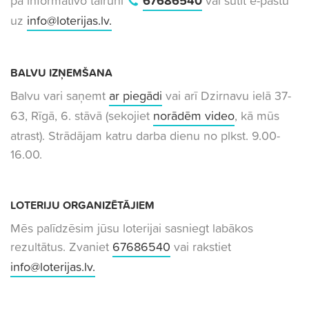
pa informatīvo tālruni
67686540
vai sūtīt e-pastu
uz
info@loterijas.lv
.
BALVU IZŅEMŠANA
Balvu vari saņemt
ar piegādi
vai arī Dzirnavu ielā 37-
63, Rīgā, 6. stāvā (sekojiet
norādēm video
, kā mūs
atrast). Strādājam katru darba dienu no plkst. 9.00-
16.00.
LOTERIJU ORGANIZĒTĀJIEM
Mēs palīdzēsim jūsu loterijai sasniegt labākos
rezultātus. Zvaniet
67686540
vai rakstiet
info@loterijas.lv
.