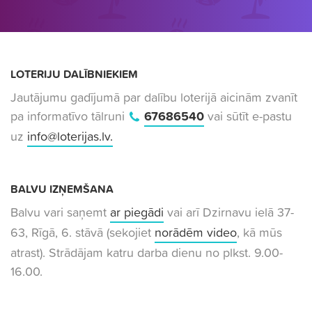
LOTERIJU DALĪBNIEKIEM
Jautājumu gadījumā par dalību loterijā aicinām zvanīt
pa informatīvo tālruni
67686540
vai sūtīt e-pastu
uz
info@loterijas.lv
.
BALVU IZŅEMŠANA
Balvu vari saņemt
ar piegādi
vai arī Dzirnavu ielā 37-
63, Rīgā, 6. stāvā (sekojiet
norādēm video
, kā mūs
atrast). Strādājam katru darba dienu no plkst. 9.00-
16.00.