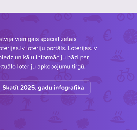
atvijā vienīgais specializētais
oterijas.lv loteriju portāls. Loterijas.lv
niedz unikālu informāciju bāzi par
ktuālo loteriju apkopojumu tirgū.
Skatīt 2025. gadu infografikā