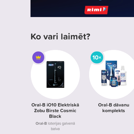
Ko vari laimēt?
10×
Oral-B iO10 Elektriskā
Oral-B dāvanu
Zobu Birste Cosmic
komplekts
Black
Oral-B
loterijas galvenā
balva