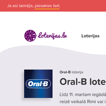
Ja esi laimējis,
piesakies šeit
.
Loterijas
Oral-B
loterija
Oral-B lote
Līdz 11. martam iegād
reizē veikalā Rimi vai 