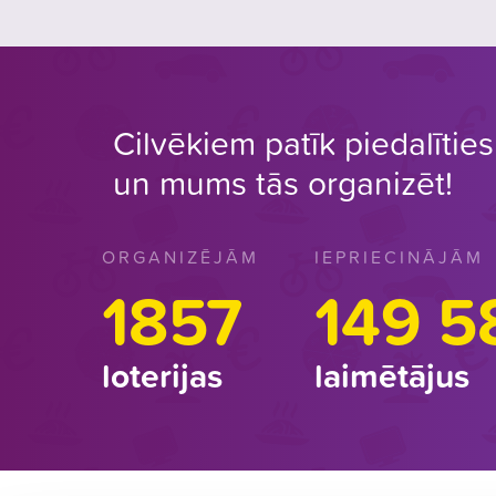
Cilvēkiem patīk piedalīties 
un mums tās organizēt!
ORGANIZĒJĀM
IEPRIECINĀJĀM
1857
149 5
loterijas
laimētājus