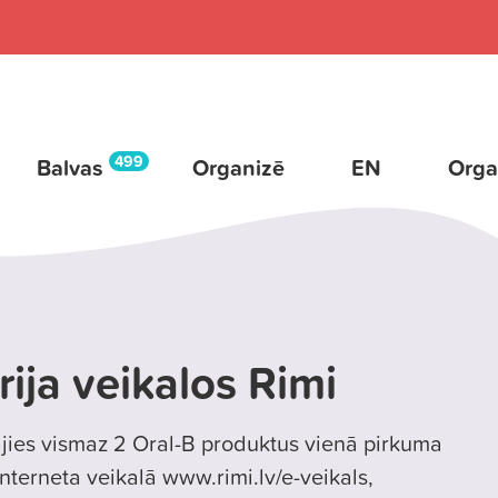
499
Balvas
Organizē
EN
Orga
rija veikalos Rimi
ājies vismaz 2 Oral-B produktus vienā pirkuma
interneta veikalā www.rimi.lv/e-veikals,