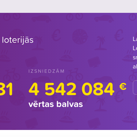
loterijās
L
L
s
a
IZSNIEDZĀM
81
4 542 084
€
vērtas balvas