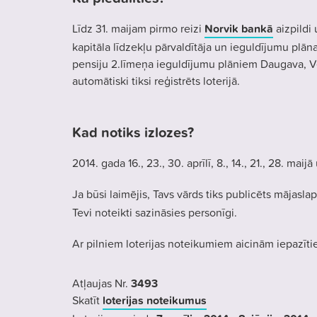
Līdz 31. maijam pirmo reizi
Norvik bankā
aizpildi
kapitāla līdzekļu pārvaldītāja un ieguldījumu plān
pensiju 2.līmeņa ieguldījumu plāniem Daugava, V
automātiski tiksi reģistrēts loterijā.
Kad notiks izlozes?
2014. gada 16., 23., 30. aprīlī, 8., 14., 21., 28. maijā
Ja būsi laimējis, Tavs vārds tiks publicēts mājasla
Tevi noteikti sazināsies personīgi.
Ar pilniem loterijas noteikumiem aicinām iepazīt
Atļaujas Nr.
3493
Skatīt
loterijas noteikumus