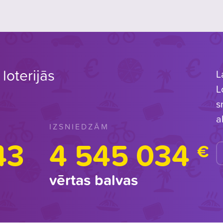
loterijās
L
L
s
a
IZSNIEDZĀM
43
4 545 034
€
vērtas balvas