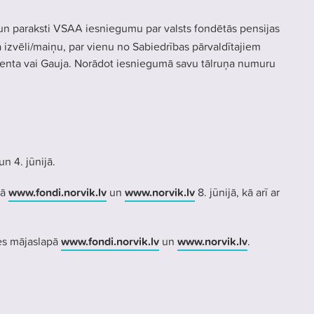
 un paraksti VSAA iesniegumu par valsts fondētās pensijas
a izvēli/maiņu, par vienu no Sabiedrības pārvaldītajiem
enta vai Gauja. Norādot iesniegumā savu tālruņa numuru
 un 4. jūnijā.
pā
www.fondi.norvik.lv
un
www.norvik.lv
8. jūnijā, kā arī ar
ies mājaslapā
www.fondi.norvik.lv
un
www.norvik.lv
.