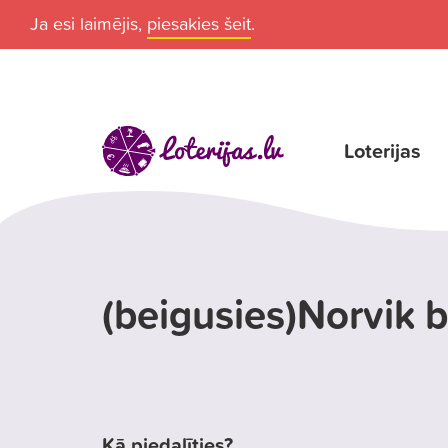
Ja esi laimējis,
piesakies šeit
.
Loterijas
(beigusies)Norvik b
Kā piedalīties?