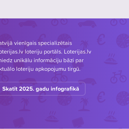
atvijā vienīgais specializētais
oterijas.lv loteriju portāls. Loterijas.lv
niedz unikālu informāciju bāzi par
ktuālo loteriju apkopojumu tirgū.
Skatīt 2025. gadu infografikā