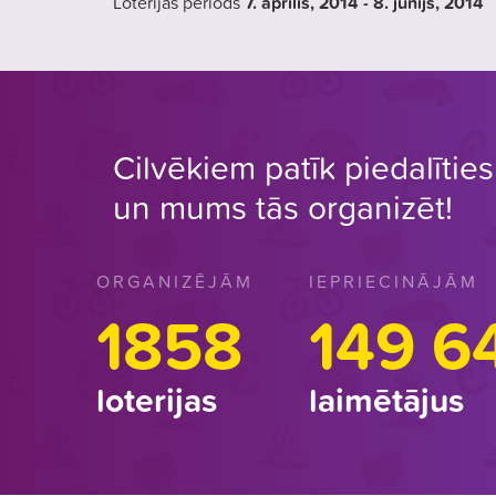
Loterijas periods
7. aprīlis
, 2014
- 8. jūnijs
, 2014
Cilvēkiem patīk piedalīties 
un mums tās organizēt!
ORGANIZĒJĀM
IEPRIECINĀJĀM
1858
149 6
loterijas
laimētājus