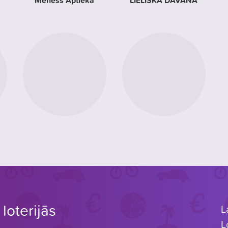
Mēness Aptieka
LIELISKA DĀVANA
loterijās
L
L