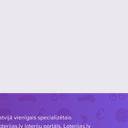
atvijā vienīgais specializētais
oterijas.lv loteriju portāls. Loterijas.lv