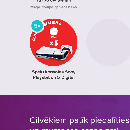
TSI 70kW 5-man
Mego
loterijas galvenā balva
5×
Spēļu konsoles Sony
Playstation 5 Digital
Cilvēkiem patīk piedalīties 