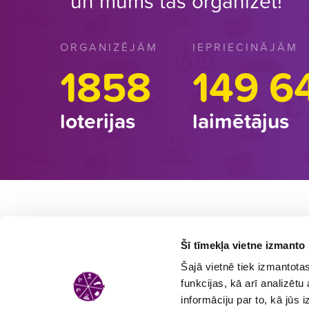
un mums tās organizēt!
ORGANIZĒJĀM
IEPRIECINĀJĀM
1858
149 6
loterijas
laimētājus
LOTERIJU DALĪBNIEKIEM
Jautājumu gadījumā par dalību loterijā
Šī tīmekļa vietne izmanto 
aicinām zvanīt pa informatīvo tālruni
Šajā vietnē tiek izmantota
67686540
vai sūtīt e-pastu uz
funkcijas, kā arī analizē
info@loterijas.lv
.
informāciju par to, kā jūs