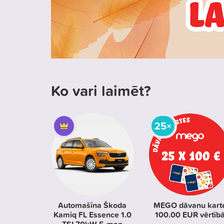
Ko vari laimēt?
25×
Automašīna Škoda
MEGO dāvanu kart
Kamiq FL Essence 1.0
100.00 EUR vērtīb