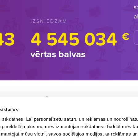
s
a
IZSNIEDZĀM
43
4 545 034
€
vērtas balvas
BALVU IZŅEMŠANA
L
Balvu vari saņemt
ar piegādi
vai arī Dzirnavu
M
sīkfailus
r
ielā 37- 63, Rīgā, 6. stāvā (sekojiet
s sīkdatnes. Lai personalizētu saturu un reklāmas un nodrošināt
norādēm video
, kā mūs atrast). Strādājam
in
tu apmeklētāju plūsmu, mēs izmantojam sīkdatnes. Turklāt mēs ko
 izmantojat mūsu vietni, savos sociālajos medijos, ar reklāmas un
katru darba dienu no plkst. 9.00-16.00.