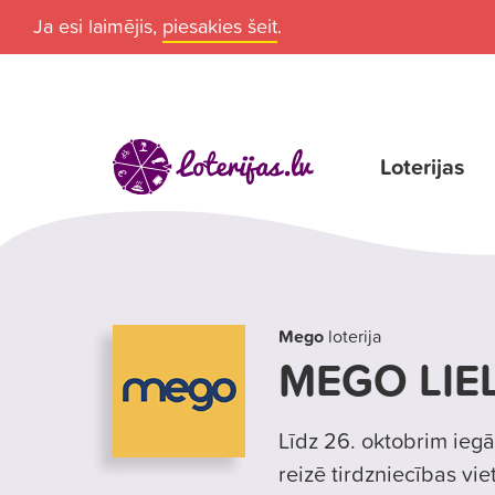
Ja esi laimējis,
piesakies šeit
.
Loterijas
Mego
loterija
MEGO LIEL
Līdz 26. oktobrim iegā
reizē tirdzniecības vie