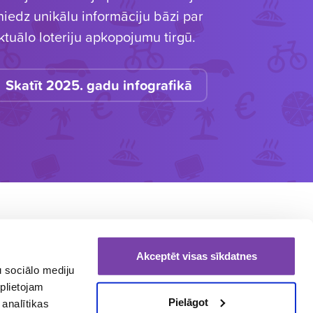
niedz unikālu informāciju bāzi par
ktuālo loteriju apkopojumu tirgū.
Skatīt 2025. gadu infografikā
OTERIJU ORGANIZĒTĀJIEM
ēs palīdzēsim jūsu loterijai sasniegt labākos
Akceptēt visas sīkdatnes
ezultātus. Zvaniet
67686540
vai rakstiet
u sociālo mediju
fo@loterijas.lv
.
plietojam
Pielāgot
 analītikas