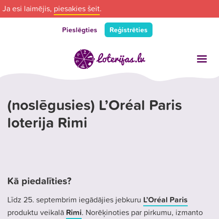
Ja esi laimējis,
piesakies šeit
.
Pieslēgties
Reģistrēties
(noslēgusies) L’Oréal Paris
loterija Rimi
Kā piedalīties?
Līdz 25. septembrim iegādājies jebkuru
L’Oréal Paris
produktu veikalā
Rimi
. Norēķinoties par pirkumu, izmanto