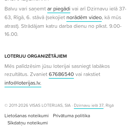
Balvu vari saņemt
ar piegādi
vai arī Dzirnavu ielā 37-
63, Rīgā, 6. stāvā (sekojiet
norādēm video
, kā mūs
atrast). Strādājam katru darba dienu no plkst. 9.00-
16.00.
LOTERIJU ORGANIZĒTĀJIEM
Mēs palīdzēsim jūsu loterijai sasniegt labākos
rezultātus. Zvaniet
67686540
vai rakstiet
info@loterijas.lv
.
© 2011-2026 VISAS LOTERIJAS, SIA ·
Dzirnavu ielā 37
, Rīgā
Lietošanas noteikumi
Privātuma politika
Sīkdatņu noteikumi