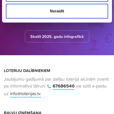
loteriju portāls. Loterijas.lv sniedz unikālu
informāciju bāzi par aktuālo loteriju
Noraidīt
apkopojumu tirgū.
Skatīt 2025. gadu infografikā
LOTERIJU DALĪBNIEKIEM
Jautājumu gadījumā par dalību loterijā aicinām zvanīt
pa informatīvo tālruni
67686540
vai sūtīt e-pastu
uz
info@loterijas.lv
.
BALVU IZŅEMŠANA