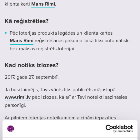
klienta karti
Mans Rimi
.
Kā reģistrēties?
Pēc loterijas produkta iegādes un klienta kartes
Mans Rimi
reģistrēšanas pirkuma laikā tiksi automātiski
bez maksas reģistrēts loterijai.
Kad notiks izlozes?
2017. gada 27. septembrī.
Ja būsi laimējis, Tavs vārds tiks publicēts mājaslapā
www.rimi.lv
pēc izlozes, kā arī ar Tevi noteikti sazināsies
personīgi.
Ar pilniem loterijas noteikumiem aicinām iepazīties
mājaslapā
www.rimi.lv
.