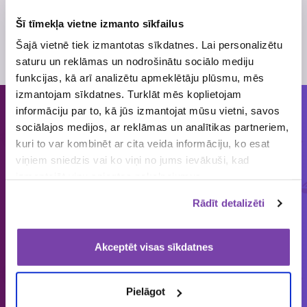
Atļaujas Nr.
4578
Skatīt
loterijas noteikumus
Šī tīmekļa vietne izmanto sīkfailus
Loterijas periods
12. septembris
, 2017
- 29. septembris
,
Šajā vietnē tiek izmantotas sīkdatnes. Lai personalizētu
2017
saturu un reklāmas un nodrošinātu sociālo mediju
funkcijas, kā arī analizētu apmeklētāju plūsmu, mēs
izmantojam sīkdatnes. Turklāt mēs koplietojam
informāciju par to, kā jūs izmantojat mūsu vietni, savos
Cilvēkiem patīk piedalīties loterijās
sociālajos medijos, ar reklāmas un analītikas partneriem,
un mums tās organizēt!
kuri to var kombinēt ar cita veida informāciju, ko esat
viņiem sniedzis vai ko viņi no jums ievākuši, kad
izmantojāt viņu sniegtos pakalpojumus.
ORGANIZĒJĀM
IEPRIECINĀJĀM
IZSNIEDZĀM
€
Rādīt detalizēti
1858
149 643
4 545 034
loterijas
laimētājus
vērtas balvas
Akceptēt visas sīkdatnes
Pielāgot
Latvijā vienīgais specializētais Loterijas.lv