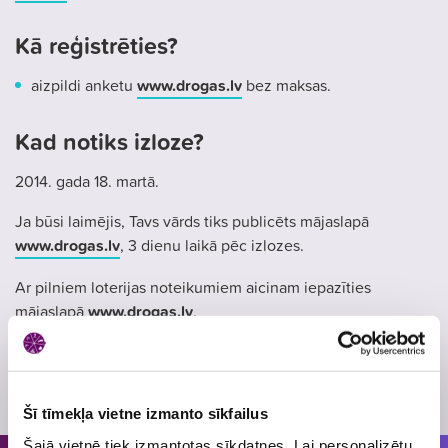
Kā reģistrēties?
aizpildi anketu
www.drogas.lv
bez maksas.
Kad notiks izloze?
2014. gada 18. martā.
Ja būsi laimējis, Tavs vārds tiks publicēts mājaslapā
www.drogas.lv
, 3 dienu laikā pēc izlozes.
Ar pilniem loterijas noteikumiem aicinam iepazīties
mājaslapā
www.drogas.lv
.
Skatīt
loterijas noteikumus
Loterijas periods
24. februāris
, 2014
- 21. marts
, 2014
Šī tīmekļa vietne izmanto sīkfailus
Šajā vietnē tiek izmantotas sīkdatnes. Lai personalizētu