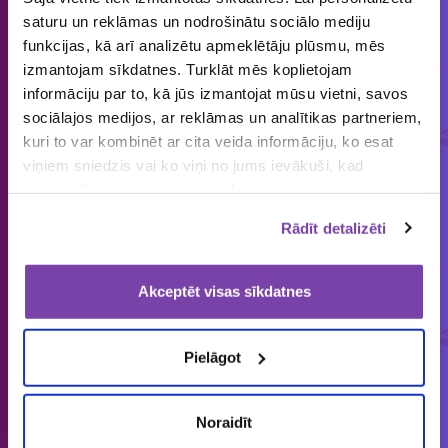
saturu un reklāmas un nodrošinātu sociālo mediju
Cilvēkiem patīk piedalīties loterijās
funkcijas, kā arī analizētu apmeklētāju plūsmu, mēs
un mums tās organizēt!
izmantojam sīkdatnes. Turklāt mēs koplietojam
informāciju par to, kā jūs izmantojat mūsu vietni, savos
sociālajos medijos, ar reklāmas un analītikas partneriem,
ORGANIZĒJĀM
IEPRIECINĀJĀM
IZSNIEDZĀM
kuri to var kombinēt ar cita veida informāciju, ko esat
€
1858
149 643
4 545 034
viņiem sniedzis vai ko viņi no jums ievākuši, kad
loterijas
laimētājus
vērtas balvas
izmantojāt viņu sniegtos pakalpojumus.
Rādīt detalizēti
Latvijā vienīgais specializētais Loterijas.lv
Akceptēt visas sīkdatnes
loteriju portāls. Loterijas.lv sniedz unikālu
informāciju bāzi par aktuālo loteriju
Pielāgot
apkopojumu tirgū.
Noraidīt