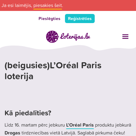
Ja esi laimējis,
piesakies šeit
.
Pieslēgties
Reģistrēties
(beigusies)L’Oréal Paris
loterija
Kā piedalīties?
Līdz 16. martam pērc jebkuru
L’Oréal Paris
produktu jebkurā
Drogas
tirdzniecības vietā Latvijā. Saglabā pirkuma čeku!