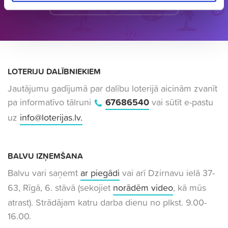
Skatīt 2025. gadu infografikā
LOTERIJU DALĪBNIEKIEM
Jautājumu gadījumā par dalību loterijā aicinām zvanīt
pa informatīvo tālruni
67686540
vai sūtīt e-pastu
uz
info@loterijas.lv
.
BALVU IZŅEMŠANA
Balvu vari saņemt
ar piegādi
vai arī Dzirnavu ielā 37-
63, Rīgā, 6. stāvā (sekojiet
norādēm video
, kā mūs
atrast). Strādājam katru darba dienu no plkst. 9.00-
16.00.