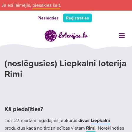
Ja esi laimējis,
piesakies šeit
.
Pieslēgties
Reģistrēties
(noslēgusies) Liepkalni loterija
Rimi
Kā piedalīties?
Līdz 27. martam iegādājies jebkurus
divus
Liepkalni
produktus kādā no tirdzniecības vietām
Rimi
. Norēķinoties