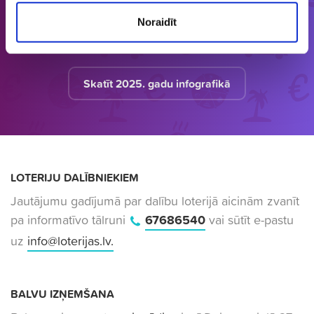
informāciju bāzi par aktuālo loteriju
Noraidīt
apkopojumu tirgū.
Skatīt 2025. gadu infografikā
LOTERIJU DALĪBNIEKIEM
Jautājumu gadījumā par dalību loterijā aicinām zvanīt
pa informatīvo tālruni
67686540
vai sūtīt e-pastu
uz
info@loterijas.lv
.
BALVU IZŅEMŠANA