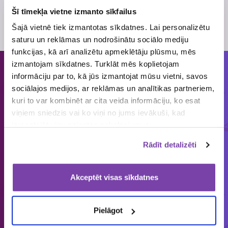
Atļaujas Nr.
4258
Šī tīmekļa vietne izmanto sīkfailus
Skatīt
loterijas noteikumus
Šajā vietnē tiek izmantotas sīkdatnes. Lai personalizētu
Loterijas periods
14. marts
, 2017
- 29. marts
, 2017
saturu un reklāmas un nodrošinātu sociālo mediju
funkcijas, kā arī analizētu apmeklētāju plūsmu, mēs
izmantojam sīkdatnes. Turklāt mēs koplietojam
informāciju par to, kā jūs izmantojat mūsu vietni, savos
Cilvēkiem patīk piedalīties loterijās
sociālajos medijos, ar reklāmas un analītikas partneriem,
un mums tās organizēt!
kuri to var kombinēt ar cita veida informāciju, ko esat
viņiem sniedzis vai ko viņi no jums ievākuši, kad
ORGANIZĒJĀM
IEPRIECINĀJĀM
IZSNIEDZĀM
izmantojāt viņu sniegtos pakalpojumus.
€
1858
149 643
4 545 034
Rādīt detalizēti
loterijas
laimētājus
vērtas balvas
Akceptēt visas sīkdatnes
Latvijā vienīgais specializētais Loterijas.lv
Pielāgot
loteriju portāls. Loterijas.lv sniedz unikālu