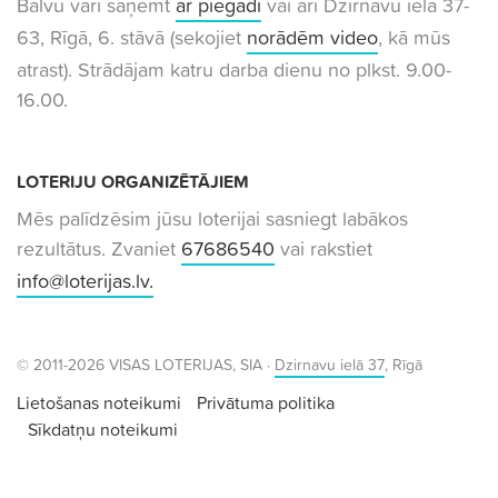
Balvu vari saņemt
ar piegādi
vai arī Dzirnavu ielā 37-
63, Rīgā, 6. stāvā (sekojiet
norādēm video
, kā mūs
atrast). Strādājam katru darba dienu no plkst. 9.00-
16.00.
LOTERIJU ORGANIZĒTĀJIEM
Mēs palīdzēsim jūsu loterijai sasniegt labākos
rezultātus. Zvaniet
67686540
vai rakstiet
info@loterijas.lv
.
© 2011-2026 VISAS LOTERIJAS, SIA ·
Dzirnavu ielā 37
, Rīgā
Lietošanas noteikumi
Privātuma politika
Sīkdatņu noteikumi