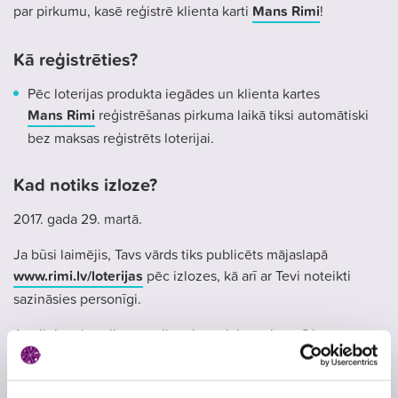
par pirkumu, kasē reģistrē klienta karti
Mans Rimi
!
Kā reģistrēties?
Pēc loterijas produkta iegādes un klienta kartes
Mans Rimi
reģistrēšanas pirkuma laikā tiksi automātiski
bez maksas reģistrēts loterijai.
Kad notiks izloze?
2017. gada 29. martā.
Ja būsi laimējis, Tavs vārds tiks publicēts mājaslapā
www.rimi.lv/loterijas
pēc izlozes, kā arī ar Tevi noteikti
sazināsies personīgi.
Ar pilniem loterijas noteikumiem aicinām iepazīties
mājaslapā
www.liepkalni.lv
.