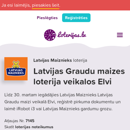
Ja esi laimējis,
piesakies šeit
.
Pieslēgties
Reģistrēties
Latvijas Maiznieks
loterija
Latvijas Graudu maizes
loterija veikalos Elvi
Līdz 30. martam iegādājies Latvijas Maiznieks Latvijas
Graudu maizi veikalā Elvi, reģistrē pirkuma dokumentu un
laimē iRobot i3 vai Latvijas Maiznieks gardumu grozu.
Atļaujas Nr.
7145
Skatīt
loterijas noteikumus