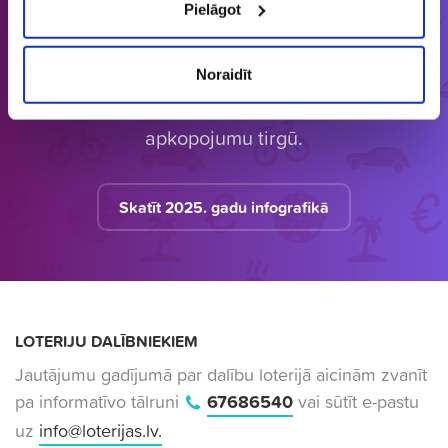
Pielāgot
Latvijā vienīgais specializētais Loterijas.lv
loteriju portāls. Loterijas.lv sniedz unikālu
Noraidīt
informāciju bāzi par aktuālo loteriju
apkopojumu tirgū.
Skatīt 2025. gadu infografikā
LOTERIJU DALĪBNIEKIEM
Jautājumu gadījumā par dalību loterijā aicinām zvanīt
pa informatīvo tālruni
67686540
vai sūtīt e-pastu
uz
info@loterijas.lv
.