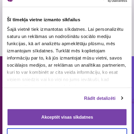
Šī tīmekļa vietne izmanto sīkfailus
Šajā vietnē tiek izmantotas sīkdatnes. Lai personalizētu
saturu un reklāmas un nodrošinātu sociālo mediju
iRobot i3
Latvijas Maiznieks
gardumu grozi
funkcijas, kā arī analizētu apmeklētāju plūsmu, mēs
izmantojam sīkdatnes. Turklāt mēs koplietojam
informāciju par to, kā jūs izmantojat mūsu vietni, savos
sociālajos medijos, ar reklāmas un analītikas partneriem,
kuri to var kombinēt ar cita veida informāciju, ko esat
Cilvēkiem patīk piedalīties loterijās
viņiem sniedzis vai ko viņi no jums ievākuši, kad
un mums tās organizēt!
izmantojāt viņu sniegtos pakalpojumus.
Rādīt detalizēti
ORGANIZĒJĀM
IEPRIECINĀJĀM
IZSNIEDZĀM
€
1858
149 643
4 545 034
loterijas
laimētājus
vērtas balvas
Akceptēt visas sīkdatnes