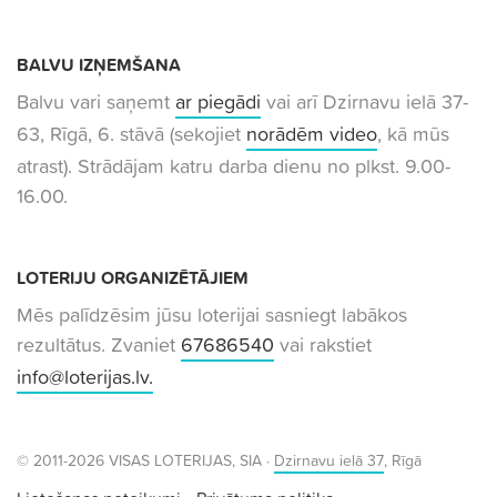
BALVU IZŅEMŠANA
Balvu vari saņemt
ar piegādi
vai arī Dzirnavu ielā 37-
63, Rīgā, 6. stāvā (sekojiet
norādēm video
, kā mūs
atrast). Strādājam katru darba dienu no plkst. 9.00-
16.00.
LOTERIJU ORGANIZĒTĀJIEM
Mēs palīdzēsim jūsu loterijai sasniegt labākos
rezultātus. Zvaniet
67686540
vai rakstiet
info@loterijas.lv
.
© 2011-2026 VISAS LOTERIJAS, SIA ·
Dzirnavu ielā 37
, Rīgā