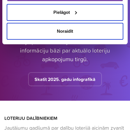
loterijas
laimētājus
vērtas balvas
Pielāgot
Noraidīt
Latvijā vienīgais specializētais Loterijas.lv
loteriju portāls. Loterijas.lv sniedz unikālu
informāciju bāzi par aktuālo loteriju
apkopojumu tirgū.
Skatīt 2025. gadu infografikā
LOTERIJU DALĪBNIEKIEM
Jautājumu gadījumā par dalību loterijā aicinām zvanīt