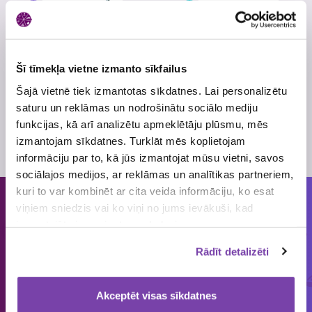
Šī tīmekļa vietne izmanto sīkfailus
Šajā vietnē tiek izmantotas sīkdatnes. Lai personalizētu
Kubls ar ārējo krāsni
Naudas balva 50 EUR
saturu un reklāmas un nodrošinātu sociālo mediju
un termovāku
vērtībā
funkcijas, kā arī analizētu apmeklētāju plūsmu, mēs
Latvijas Maiznieks
loterijas
izmantojam sīkdatnes. Turklāt mēs koplietojam
galvenā balva
informāciju par to, kā jūs izmantojat mūsu vietni, savos
sociālajos medijos, ar reklāmas un analītikas partneriem,
kuri to var kombinēt ar cita veida informāciju, ko esat
viņiem sniedzis vai ko viņi no jums ievākuši, kad
Cilvēkiem patīk piedalīties loterijās
izmantojāt viņu sniegtos pakalpojumus.
un mums tās organizēt!
Rādīt detalizēti
ORGANIZĒJĀM
IEPRIECINĀJĀM
IZSNIEDZĀM
€
Akceptēt visas sīkdatnes
1858
149 643
4 545 034