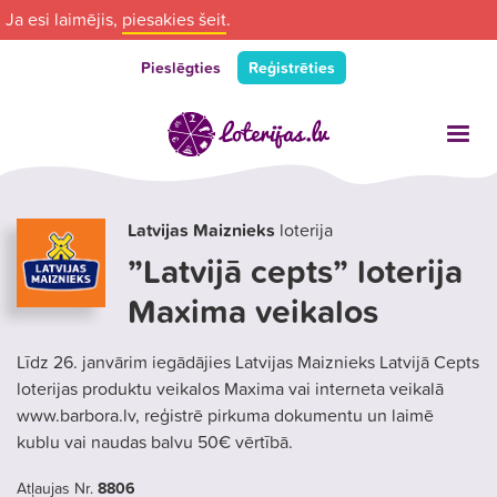
Ja esi laimējis,
piesakies šeit
.
Pieslēgties
Reģistrēties
Latvijas Maiznieks
loterija
”Latvijā cepts” loterija
Maxima veikalos
Līdz 26. janvārim iegādājies Latvijas Maiznieks Latvijā Cepts
loterijas produktu veikalos Maxima vai interneta veikalā
www.barbora.lv, reģistrē pirkuma dokumentu un laimē
kublu vai naudas balvu 50€ vērtībā.
Atļaujas Nr.
8806