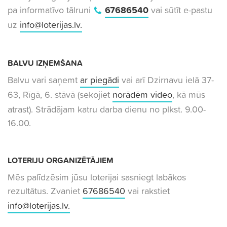
pa informatīvo tālruni
67686540
vai sūtīt e-pastu
uz
info@loterijas.lv
.
BALVU IZŅEMŠANA
Balvu vari saņemt
ar piegādi
vai arī Dzirnavu ielā 37-
63, Rīgā, 6. stāvā (sekojiet
norādēm video
, kā mūs
atrast). Strādājam katru darba dienu no plkst. 9.00-
16.00.
LOTERIJU ORGANIZĒTĀJIEM
Mēs palīdzēsim jūsu loterijai sasniegt labākos
rezultātus. Zvaniet
67686540
vai rakstiet
info@loterijas.lv
.