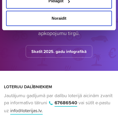
Pielāgot
Latvijā vienīgais specializētais Loterijas.lv
loteriju portāls. Loterijas.lv sniedz unikālu
Noraidīt
informāciju bāzi par aktuālo loteriju
apkopojumu tirgū.
Skatīt 2025. gadu infografikā
LOTERIJU DALĪBNIEKIEM
Jautājumu gadījumā par dalību loterijā aicinām zvanīt
pa informatīvo tālruni
67686540
vai sūtīt e-pastu
uz
info@loterijas.lv
.