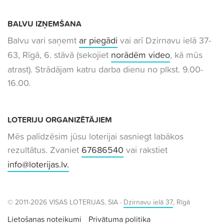
BALVU IZŅEMŠANA
Balvu vari saņemt
ar piegādi
vai arī Dzirnavu ielā 37-
63, Rīgā, 6. stāvā (sekojiet
norādēm video
, kā mūs
atrast). Strādājam katru darba dienu no plkst. 9.00-
16.00.
LOTERIJU ORGANIZĒTĀJIEM
Mēs palīdzēsim jūsu loterijai sasniegt labākos
rezultātus. Zvaniet
67686540
vai rakstiet
info@loterijas.lv
.
© 2011-2026 VISAS LOTERIJAS, SIA ·
Dzirnavu ielā 37
, Rīgā
Lietošanas noteikumi
Privātuma politika