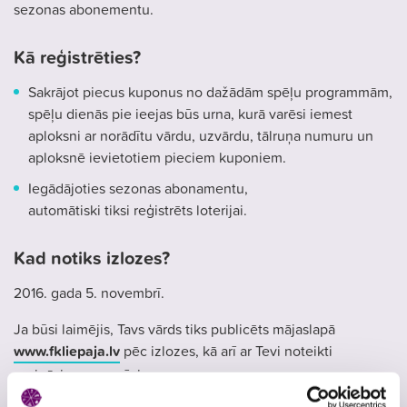
sezonas abonementu.
Kā reģistrēties?
Sakrājot piecus kuponus no dažādām spēļu programmām,
spēļu dienās pie ieejas būs urna, kurā varēsi iemest
aploksni ar norādītu vārdu, uzvārdu, tālruņa numuru un
aploksnē ievietotiem pieciem kuponiem.
Iegādājoties sezonas abonamentu,
automātiski tiksi reģistrēts loterijai.
Kad notiks izlozes?
2016. gada 5. novembrī.
Ja būsi laimējis, Tavs vārds tiks publicēts mājaslapā
www.fkliepaja.lv
pēc izlozes, kā arī ar Tevi noteikti
sazināsies personīgi.