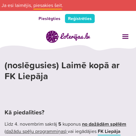
Ja esi laimējis,
piesakies šeit
.
Pieslēgties
Reģistrēties
(noslēgusies) Laimē kopā ar
FK Liepāja
Kā piedalīties?
Līdz 4. novembrim sakrāj
5
kuponus
no dažādām spēlēm
(dažādu spēļu programmiņas)
vai iegādājies
FK Liepāja