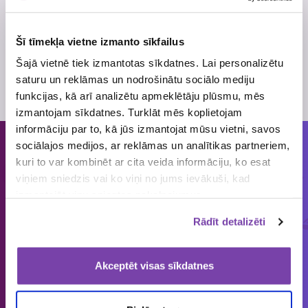
Ar pilniem loterijas noteikumiem aicinām iepazīties
mājaslapā
www.fkliepaja.lv
.
Šī tīmekļa vietne izmanto sīkfailus
Atļaujas Nr.
4078
Šajā vietnē tiek izmantotas sīkdatnes. Lai personalizētu
Skatīt
loterijas noteikumus
saturu un reklāmas un nodrošinātu sociālo mediju
Loterijas periods
11. jūnijs
, 2016
- 5. novembris
, 2016
funkcijas, kā arī analizētu apmeklētāju plūsmu, mēs
izmantojam sīkdatnes. Turklāt mēs koplietojam
informāciju par to, kā jūs izmantojat mūsu vietni, savos
sociālajos medijos, ar reklāmas un analītikas partneriem,
Cilvēkiem patīk piedalīties loterijās
kuri to var kombinēt ar cita veida informāciju, ko esat
un mums tās organizēt!
viņiem sniedzis vai ko viņi no jums ievākuši, kad
izmantojāt viņu sniegtos pakalpojumus.
ORGANIZĒJĀM
IEPRIECINĀJĀM
IZSNIEDZĀM
Rādīt detalizēti
€
1858
149 643
4 545 034
loterijas
laimētājus
vērtas balvas
Akceptēt visas sīkdatnes