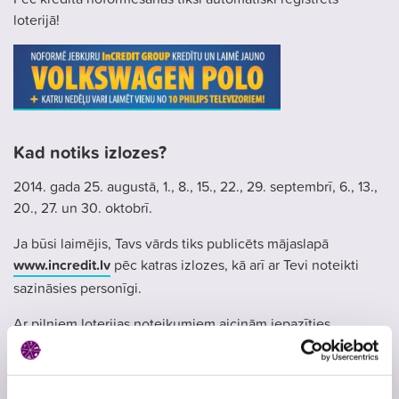
loterijā!
Kad notiks izlozes?
2014. gada 25. augustā, 1., 8., 15., 22., 29. septembrī, 6., 13.,
20., 27. un 30. oktobrī.
Ja būsi laimējis, Tavs vārds tiks publicēts mājaslapā
www.incredit.lv
pēc katras izlozes, kā arī ar Tevi noteikti
sazināsies personīgi.
Ar pilniem loterijas noteikumiem aicinām iepazīties
mājaslapā
www.incredit.lv
.
Atļaujas Nr.
3585