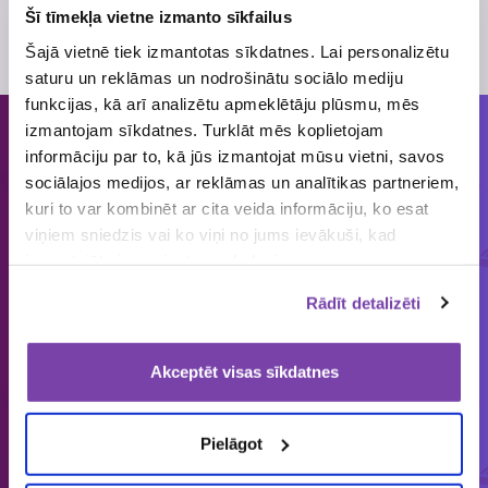
Šī tīmekļa vietne izmanto sīkfailus
Skatīt
loterijas noteikumus
Loterijas periods
18. augusts
, 2014
- 30. oktobris
, 2014
Šajā vietnē tiek izmantotas sīkdatnes. Lai personalizētu
saturu un reklāmas un nodrošinātu sociālo mediju
funkcijas, kā arī analizētu apmeklētāju plūsmu, mēs
izmantojam sīkdatnes. Turklāt mēs koplietojam
informāciju par to, kā jūs izmantojat mūsu vietni, savos
Cilvēkiem patīk piedalīties loterijās
sociālajos medijos, ar reklāmas un analītikas partneriem,
un mums tās organizēt!
kuri to var kombinēt ar cita veida informāciju, ko esat
viņiem sniedzis vai ko viņi no jums ievākuši, kad
ORGANIZĒJĀM
IEPRIECINĀJĀM
IZSNIEDZĀM
izmantojāt viņu sniegtos pakalpojumus.
€
1858
149 643
4 545 034
Rādīt detalizēti
loterijas
laimētājus
vērtas balvas
Akceptēt visas sīkdatnes
Latvijā vienīgais specializētais Loterijas.lv
Pielāgot
loteriju portāls. Loterijas.lv sniedz unikālu