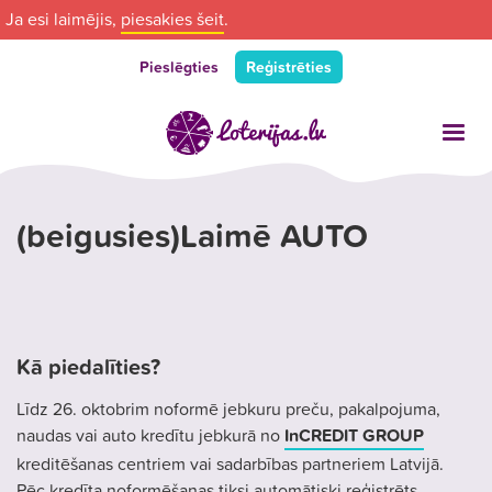
Ja esi laimējis,
piesakies šeit
.
Pieslēgties
Reģistrēties
(beigusies)Laimē AUTO
Kā piedalīties?
Līdz 26. oktobrim noformē jebkuru preču, pakalpojuma,
naudas vai auto kredītu jebkurā no
InCREDIT GROUP
kreditēšanas centriem vai sadarbības partneriem Latvijā.
Pēc kredīta noformēšanas tiksi automātiski reģistrēts