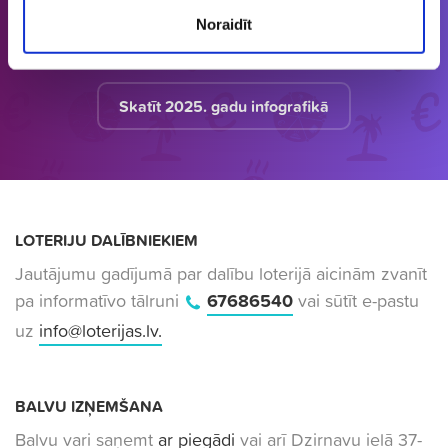
informāciju bāzi par aktuālo loteriju
Noraidīt
apkopojumu tirgū.
Skatīt 2025. gadu infografikā
LOTERIJU DALĪBNIEKIEM
Jautājumu gadījumā par dalību loterijā aicinām zvanīt
pa informatīvo tālruni
67686540
vai sūtīt e-pastu
uz
info@loterijas.lv
.
BALVU IZŅEMŠANA
Balvu vari saņemt
ar piegādi
vai arī Dzirnavu ielā 37-