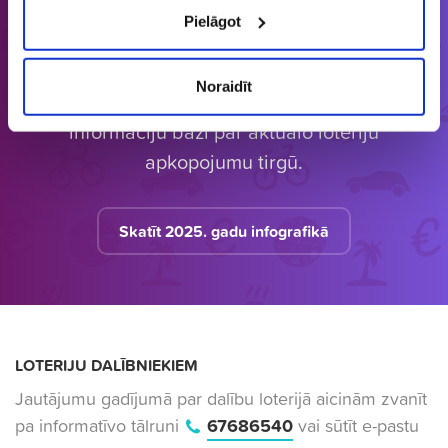
Pielāgot
Latvijā vienīgais specializētais Loterijas.lv
Noraidīt
loteriju portāls. Loterijas.lv sniedz unikālu
informāciju bāzi par aktuālo loteriju
apkopojumu tirgū.
Skatīt 2025. gadu infografikā
LOTERIJU DALĪBNIEKIEM
Jautājumu gadījumā par dalību loterijā aicinām zvanīt
pa informatīvo tālruni
67686540
vai sūtīt e-pastu