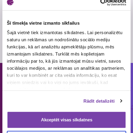
Šī tīmekļa vietne izmanto sīkfailus
Šajā vietnē tiek izmantotas sīkdatnes. Lai personalizētu
saturu un reklāmas un nodrošinātu sociālo mediju
Tosteri SMEG
Sāls un piparu
funkcijas, kā arī analizētu apmeklētāju plūsmu, mēs
dzirnaviņu komplekti
izmantojam sīkdatnes. Turklāt mēs koplietojam
informāciju par to, kā jūs izmantojat mūsu vietni, savos
sociālajos medijos, ar reklāmas un analītikas partneriem,
kuri to var kombinēt ar cita veida informāciju, ko esat
Cilvēkiem patīk piedalīties loterijās
viņiem sniedzis vai ko viņi no jums ievākuši, kad
un mums tās organizēt!
izmantojāt viņu sniegtos pakalpojumus.
Rādīt detalizēti
ORGANIZĒJĀM
IEPRIECINĀJĀM
IZSNIEDZĀM
€
1858
149 643
4 545 034
Akceptēt visas sīkdatnes
loterijas
laimētājus
vērtas balvas