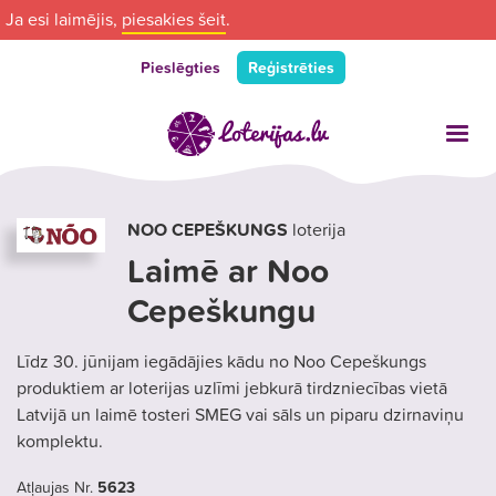
Ja esi laimējis,
piesakies šeit
.
Pieslēgties
Reģistrēties
NOO CEPEŠKUNGS
loterija
Laimē ar Noo
Cepeškungu
Līdz 30. jūnijam iegādājies kādu no Noo Cepeškungs
produktiem ar loterijas uzlīmi jebkurā tirdzniecības vietā
Latvijā un laimē tosteri SMEG vai sāls un piparu dzirnaviņu
komplektu.
Atļaujas Nr.
5623