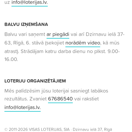
uz
info@loterijas.lv
.
BALVU IZŅEMŠANA
Balvu vari saņemt
ar piegādi
vai arī Dzirnavu ielā 37-
63, Rīgā, 6. stāvā (sekojiet
norādēm video
, kā mūs
atrast). Strādājam katru darba dienu no plkst. 9.00-
16.00.
LOTERIJU ORGANIZĒTĀJIEM
Mēs palīdzēsim jūsu loterijai sasniegt labākos
rezultātus. Zvaniet
67686540
vai rakstiet
info@loterijas.lv
.
© 2011-2026 VISAS LOTERIJAS, SIA ·
Dzirnavu ielā 37
, Rīgā