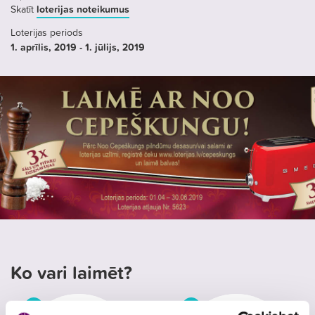
Skatīt
loterijas noteikumus
Loterijas periods
1. aprīlis
, 2019
- 1. jūlijs
, 2019
Ko vari laimēt?
3×
3×