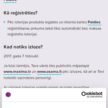
Kā reģistrēties?
Pēc loterijas produkta iegādes un klienta kartes
Paldies
reģistrēšanas pirkuma laikā tiksi automātiski bez maksas
reģistrēts loterijai.
Kad notiks izloze?
2017. gada 7. februārī.
Ja būsi laimējis, Tavs vārds tiks publicēts mājaslapā
www.maxima.lv
un
www.osama.lt
pēc izlozes, kā arī ar Tevi
noteikti sazināsies personīgi.
Ar pilniem loterijas noteikumiem aicinām iepazīties
mājaslapā
www.maxima.lv
.
Atļaujas Nr.
4226