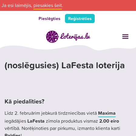
Ja esi laimējis,
piesakies šeit
.
Pieslēgties
Reģistrēties
(noslēgusies) LaFesta loterija
Kā piedalīties?
Līdz 2. februārim jebkurā tirdzniecības vietā
Maxima
iegādājies
LaFesta
zīmola produktus vismaz
2.00 eiro
vērtībā. Norēķinoties par pirkumu, izmanto klienta karti
Paldies
!