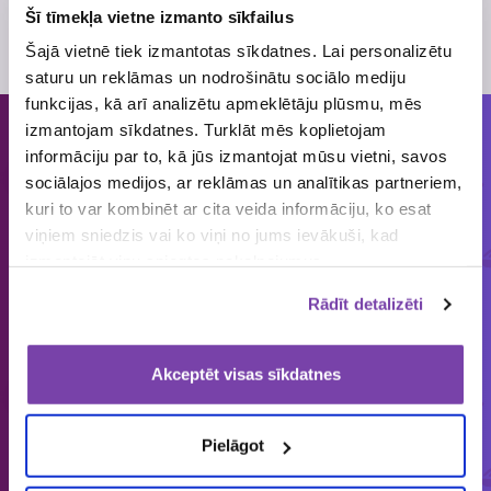
Šī tīmekļa vietne izmanto sīkfailus
Skatīt
loterijas noteikumus
Loterijas periods
5. janvāris
, 2017
- 8. februāris
, 2017
Šajā vietnē tiek izmantotas sīkdatnes. Lai personalizētu
saturu un reklāmas un nodrošinātu sociālo mediju
funkcijas, kā arī analizētu apmeklētāju plūsmu, mēs
izmantojam sīkdatnes. Turklāt mēs koplietojam
Cilvēkiem patīk piedalīties loterijās
informāciju par to, kā jūs izmantojat mūsu vietni, savos
un mums tās organizēt!
sociālajos medijos, ar reklāmas un analītikas partneriem,
kuri to var kombinēt ar cita veida informāciju, ko esat
viņiem sniedzis vai ko viņi no jums ievākuši, kad
ORGANIZĒJĀM
IEPRIECINĀJĀM
IZSNIEDZĀM
izmantojāt viņu sniegtos pakalpojumus.
€
1858
149 643
4 545 034
Rādīt detalizēti
loterijas
laimētājus
vērtas balvas
Akceptēt visas sīkdatnes
Latvijā vienīgais specializētais Loterijas.lv
Pielāgot
loteriju portāls. Loterijas.lv sniedz unikālu