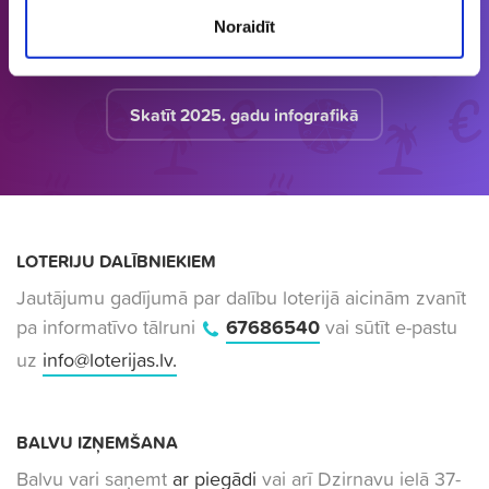
informāciju bāzi par aktuālo loteriju
Noraidīt
apkopojumu tirgū.
Skatīt 2025. gadu infografikā
LOTERIJU DALĪBNIEKIEM
Jautājumu gadījumā par dalību loterijā aicinām zvanīt
pa informatīvo tālruni
67686540
vai sūtīt e-pastu
uz
info@loterijas.lv
.
BALVU IZŅEMŠANA
Balvu vari saņemt
ar piegādi
vai arī Dzirnavu ielā 37-