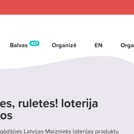
437
Balvas
Organizē
EN
Orga
es, ruletes! loterija
los
ādājies Latvijas Maiznieks loterijas produktu