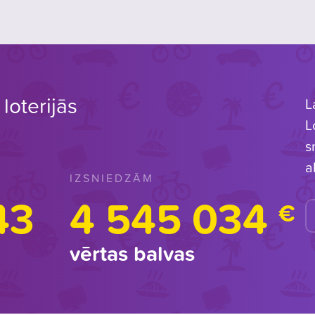
loterijās
L
L
s
a
IZSNIEDZĀM
43
4 545 034
€
vērtas balvas