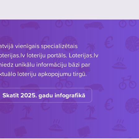
atvijā vienīgais specializētais
oterijas.lv loteriju portāls. Loterijas.lv
niedz unikālu informāciju bāzi par
ktuālo loteriju apkopojumu tirgū.
Skatīt 2025. gadu infografikā