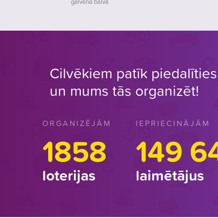
galvenā balva
Cilvēkiem patīk piedalīties 
un mums tās organizēt!
ORGANIZĒJĀM
IEPRIECINĀJĀM
1858
149 6
loterijas
laimētājus