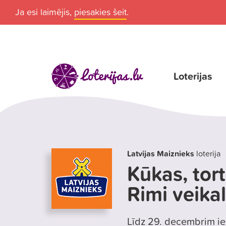
Ja esi laimējis,
piesakies šeit
.
Loterijas
Latvijas Maiznieks
loterija
Kūkas, tort
Rimi veika
Līdz 29. decembrim ieg