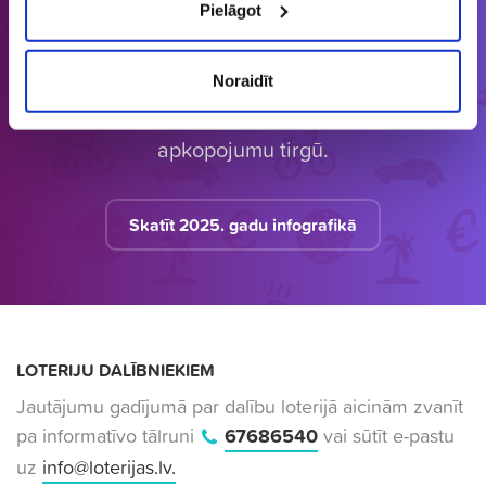
Pielāgot
Latvijā vienīgais specializētais Loterijas.lv
loteriju portāls. Loterijas.lv sniedz unikālu
Noraidīt
informāciju bāzi par aktuālo loteriju
apkopojumu tirgū.
Skatīt 2025. gadu infografikā
LOTERIJU DALĪBNIEKIEM
Jautājumu gadījumā par dalību loterijā aicinām zvanīt
pa informatīvo tālruni
67686540
vai sūtīt e-pastu
uz
info@loterijas.lv
.