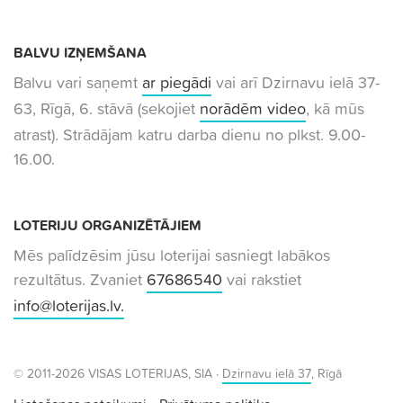
BALVU IZŅEMŠANA
Balvu vari saņemt
ar piegādi
vai arī Dzirnavu ielā 37-
63, Rīgā, 6. stāvā (sekojiet
norādēm video
, kā mūs
atrast). Strādājam katru darba dienu no plkst. 9.00-
16.00.
LOTERIJU ORGANIZĒTĀJIEM
Mēs palīdzēsim jūsu loterijai sasniegt labākos
rezultātus. Zvaniet
67686540
vai rakstiet
info@loterijas.lv
.
© 2011-2026 VISAS LOTERIJAS, SIA ·
Dzirnavu ielā 37
, Rīgā