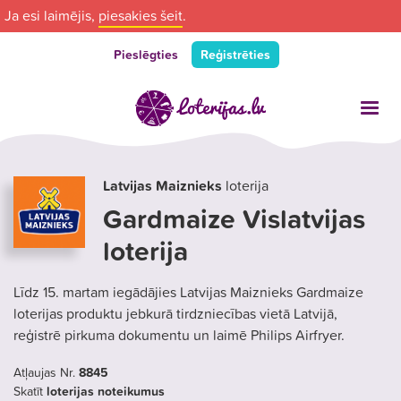
Ja esi laimējis,
piesakies šeit
.
Pieslēgties
Reģistrēties
Latvijas Maiznieks
loterija
Gardmaize Vislatvijas
loterija
Līdz 15. martam iegādājies Latvijas Maiznieks Gardmaize
loterijas produktu jebkurā tirdzniecības vietā Latvijā,
reģistrē pirkuma dokumentu un laimē Philips Airfryer.
Atļaujas Nr.
8845
Skatīt
loterijas noteikumus