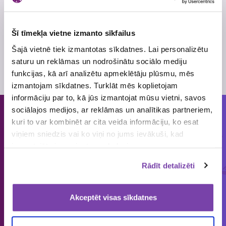
Šī tīmekļa vietne izmanto sīkfailus
Šajā vietnē tiek izmantotas sīkdatnes. Lai personalizētu
saturu un reklāmas un nodrošinātu sociālo mediju
Philips Airfryer
NA331/10
funkcijas, kā arī analizētu apmeklētāju plūsmu, mēs
izmantojam sīkdatnes. Turklāt mēs koplietojam
informāciju par to, kā jūs izmantojat mūsu vietni, savos
sociālajos medijos, ar reklāmas un analītikas partneriem,
kuri to var kombinēt ar cita veida informāciju, ko esat
Cilvēkiem patīk piedalīties loterijās
viņiem sniedzis vai ko viņi no jums ievākuši, kad
un mums tās organizēt!
izmantojāt viņu sniegtos pakalpojumus.
Rādīt detalizēti
ORGANIZĒJĀM
IEPRIECINĀJĀM
IZSNIEDZĀM
€
1858
149 643
4 545 034
loterijas
laimētājus
vērtas balvas
Akceptēt visas sīkdatnes