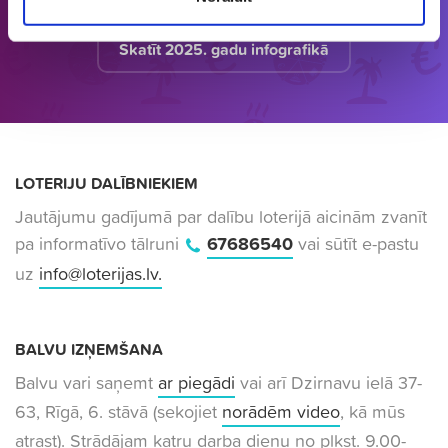
Skatīt 2025. gadu infografikā
LOTERIJU DALĪBNIEKIEM
Jautājumu gadījumā par dalību loterijā aicinām zvanīt
pa informatīvo tālruni
67686540
vai sūtīt e-pastu
uz
info@loterijas.lv
.
BALVU IZŅEMŠANA
Balvu vari saņemt
ar piegādi
vai arī Dzirnavu ielā 37-
63, Rīgā, 6. stāvā (sekojiet
norādēm video
, kā mūs
atrast). Strādājam katru darba dienu no plkst. 9.00-