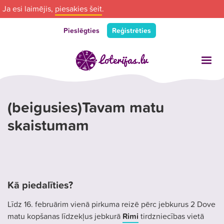
Ja esi laimējis,
piesakies šeit
.
Pieslēgties
Reģistrēties
(beigusies)Tavam matu
skaistumam
Kā piedalīties?
Līdz 16. februārim vienā pirkuma reizē pērc jebkurus 2 Dove
matu kopšanas līdzekļus jebkurā
Rimi
tirdzniecības vietā