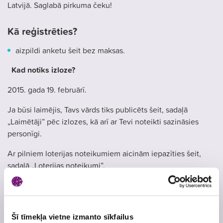
Latvijā. Saglabā pirkuma čeku!
Kā reģistrēties?
aizpildi anketu šeit bez maksas.
Kad notiks izloze?
2015. gada 19. februārī.
Ja būsi laimējis, Tavs vārds tiks publicēts šeit, sadaļā
„Laimētāji” pēc izlozes, kā arī ar Tevi noteikti sazināsies
personīgi.
Ar pilniem loterijas noteikumiem aicinām iepazīties šeit,
sadaļā „Loterijas noteikumi”.
Atļaujas Nr.
3694
Skatīt
loterijas noteikumus
Loterijas periods
3. februāris
, 2015
- 20. februāris
, 2015
Šī tīmekļa vietne izmanto sīkfailus