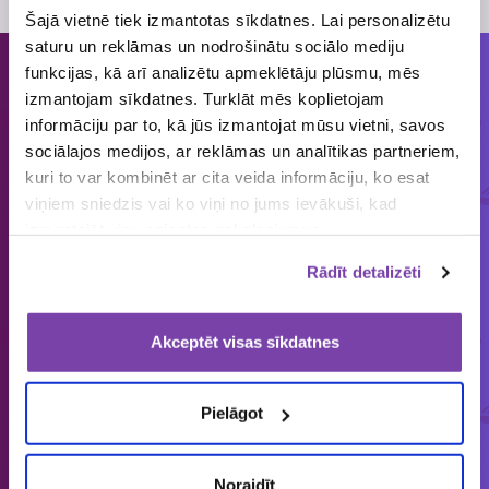
Šajā vietnē tiek izmantotas sīkdatnes. Lai personalizētu
saturu un reklāmas un nodrošinātu sociālo mediju
funkcijas, kā arī analizētu apmeklētāju plūsmu, mēs
Cilvēkiem patīk piedalīties loterijās
izmantojam sīkdatnes. Turklāt mēs koplietojam
un mums tās organizēt!
informāciju par to, kā jūs izmantojat mūsu vietni, savos
sociālajos medijos, ar reklāmas un analītikas partneriem,
kuri to var kombinēt ar cita veida informāciju, ko esat
ORGANIZĒJĀM
IEPRIECINĀJĀM
IZSNIEDZĀM
viņiem sniedzis vai ko viņi no jums ievākuši, kad
€
1858
149 643
4 545 034
izmantojāt viņu sniegtos pakalpojumus.
loterijas
laimētājus
vērtas balvas
Rādīt detalizēti
Akceptēt visas sīkdatnes
Latvijā vienīgais specializētais Loterijas.lv
loteriju portāls. Loterijas.lv sniedz unikālu
Pielāgot
informāciju bāzi par aktuālo loteriju
apkopojumu tirgū.
Noraidīt