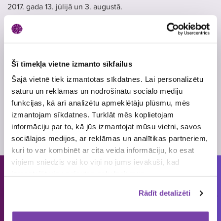
2017. gada 13. jūlijā un 3. augustā.
Ja būsi laimējis, Tavs vārds tiks publicēts mājaslapā
www.maxima.lv
pēc izlozes, kā arī ar Tevi noteikti
sazināsies personīgi.
Šī tīmekļa vietne izmanto sīkfailus
Ar pilniem loterijas noteikumiem aicinām iepazīties
Šajā vietnē tiek izmantotas sīkdatnes. Lai personalizētu
mājaslapā
www.maxima.lv
.
saturu un reklāmas un nodrošinātu sociālo mediju
funkcijas, kā arī analizētu apmeklētāju plūsmu, mēs
Atļaujas Nr.
4450
izmantojam sīkdatnes. Turklāt mēs koplietojam
Skatīt
loterijas noteikumus
informāciju par to, kā jūs izmantojat mūsu vietni, savos
Loterijas periods
22. jūnijs
, 2017
- 3. augusts
, 2017
sociālajos medijos, ar reklāmas un analītikas partneriem,
kuri to var kombinēt ar cita veida informāciju, ko esat
viņiem sniedzis vai ko viņi no jums ievākuši, kad
izmantojāt viņu sniegtos pakalpojumus.
Cilvēkiem patīk piedalīties loterijās
Rādīt detalizēti
un mums tās organizēt!