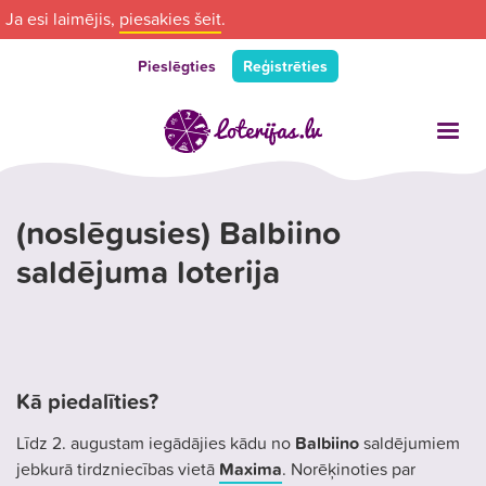
Ja esi laimējis,
piesakies šeit
.
Pieslēgties
Reģistrēties
(noslēgusies) Balbiino
saldējuma loterija
Kā piedalīties?
Līdz 2. augustam iegādājies kādu no
Balbiino
saldējumiem
jebkurā tirdzniecības vietā
Maxima
. Norēķinoties par