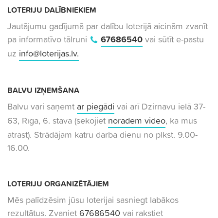
LOTERIJU DALĪBNIEKIEM
Jautājumu gadījumā par dalību loterijā aicinām zvanīt
pa informatīvo tālruni
67686540
vai sūtīt e-pastu
uz
info@loterijas.lv
.
BALVU IZŅEMŠANA
Balvu vari saņemt
ar piegādi
vai arī Dzirnavu ielā 37-
63, Rīgā, 6. stāvā (sekojiet
norādēm video
, kā mūs
atrast). Strādājam katru darba dienu no plkst. 9.00-
16.00.
LOTERIJU ORGANIZĒTĀJIEM
Mēs palīdzēsim jūsu loterijai sasniegt labākos
rezultātus. Zvaniet
67686540
vai rakstiet