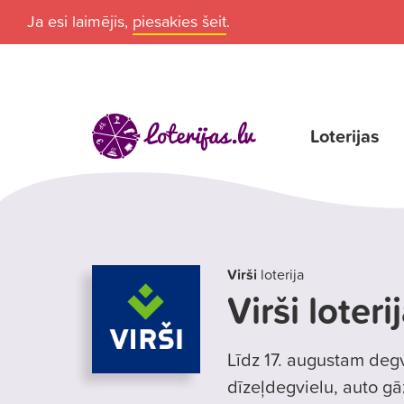
Ja esi laimējis,
piesakies šeit
.
Loterijas
Virši
loterija
Virši loteri
Līdz 17. augustam degv
dīzeļdegvielu, auto g