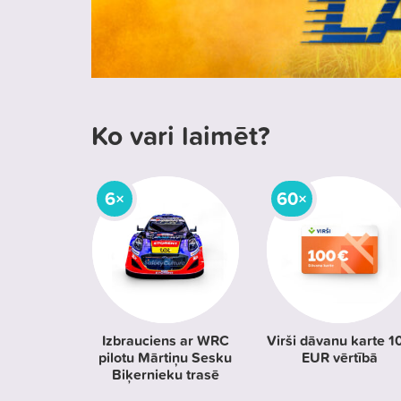
Ko vari laimēt?
6×
60×
Izbrauciens ar WRC
Virši dāvanu karte 1
pilotu Mārtiņu Sesku
EUR vērtībā
Biķernieku trasē