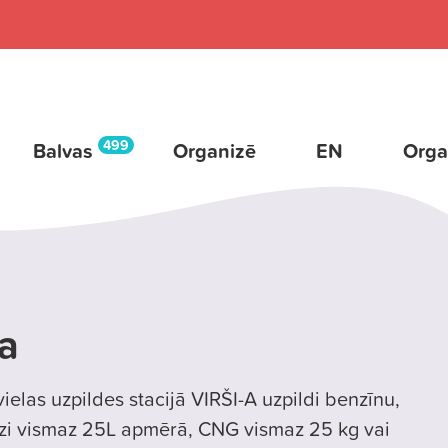
499
Balvas
Organizē
EN
Orga
ja
ielas uzpildes stacijā VIRŠI-A uzpildi benzīnu,
āzi vismaz 25L apmērā, CNG vismaz 25 kg vai