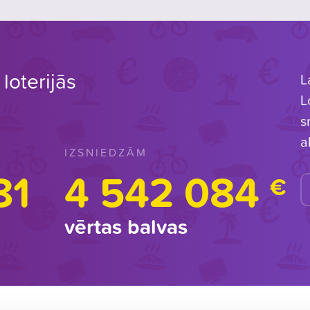
loterijās
L
L
s
a
IZSNIEDZĀM
81
4 542 084
€
vērtas balvas