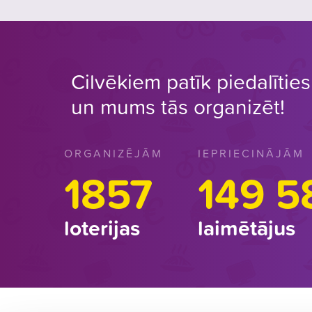
Cilvēkiem patīk piedalīties 
un mums tās organizēt!
ORGANIZĒJĀM
IEPRIECINĀJĀM
1857
149 5
loterijas
laimētājus