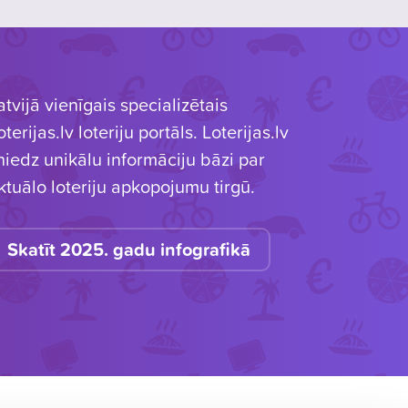
atvijā vienīgais specializētais
oterijas.lv loteriju portāls. Loterijas.lv
niedz unikālu informāciju bāzi par
ktuālo loteriju apkopojumu tirgū.
Skatīt 2025. gadu infografikā