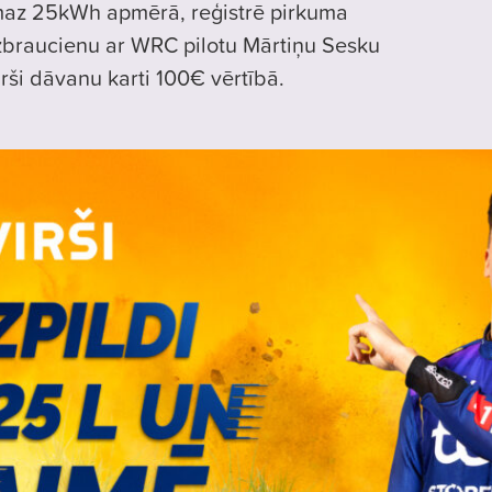
smaz 25kWh apmērā, reģistrē pirkuma
zbraucienu ar WRC pilotu Mārtiņu Sesku
irši dāvanu karti 100€ vērtībā.